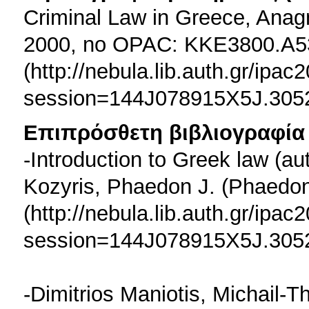
Criminal Law in Greece, Anagn
2000, no OPAC: KKE3800.A5
(http://nebula.lib.auth.gr/ipac
session=144J078915X5J.305
Επιπρόσθετη βιβλιογραφία 
-Introduction to Greek law (a
Kozyris, Phaedon J. (Phaedo
(http://nebula.lib.auth.gr/ipac
session=144J078915X5J.3052
-Dimitrios Maniotis, Michail-