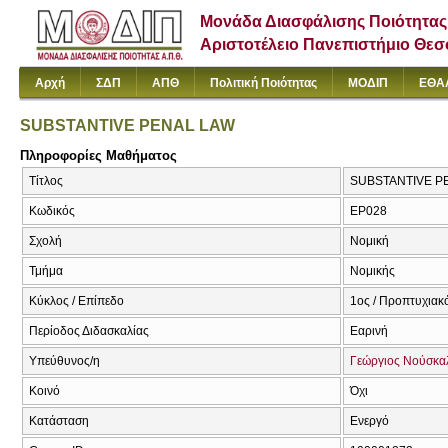
Μονάδα Διασφάλισης Ποιότητας
Αριστοτέλειο Πανεπιστήμιο Θε
Αρχή
ΣΔΠ
ΑΠΘ
Πολιτική Ποιότητας
ΜΟΔΙΠ
ΕΘΑ
SUBSTANTIVE PENAL LAW
Πληροφορίες Μαθήματος
Τίτλος
SUBSTANTIVE P
Κωδικός
ΕΡ028
Σχολή
Νομική
Τμήμα
Νομικής
Κύκλος / Επίπεδο
1ος / Προπτυχιακ
Περίοδος Διδασκαλίας
Εαρινή
Υπεύθυνος/η
Γεώργιος Νούσκα
Κοινό
Όχι
Κατάσταση
Ενεργό