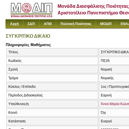
Μονάδα Διασφάλισης Ποιότητας
Αριστοτέλειο Πανεπιστήμιο Θε
Αρχή
ΣΔΠ
ΑΠΘ
Πολιτική Ποιότητας
ΜΟΔΙΠ
ΕΘΑ
ΣΥΓΚΡΙΤΙΚΟ ΔΙΚΑΙΟ
Πληροφορίες Μαθήματος
Τίτλος
ΣΥΓΚΡΙΤΙΚΟ ΔΙΚ
Κωδικός
ΠΕ26
Σχολή
Νομική
Τμήμα
Νομικής
Κύκλος / Επίπεδο
1ος / Προπτυχιακ
Περίοδος Διδασκαλίας
Εαρινή
Υπεύθυνος/η
Άννα-Μαρία Κώνσ
Κοινό
Όχι
Κατάσταση
Ενεργό