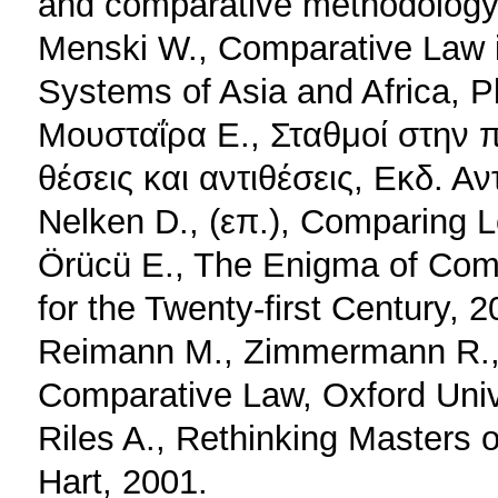
and comparative methodology,
Menski W., Comparative Law i
Systems of Asia and Africa, P
Μουσταΐρα Ε., Σταθμοί στην π
θέσεις και αντιθέσεις, Eκδ. Α
Nelken D., (επ.), Comparing L
Örücü E., The Enigma of Com
for the Twenty-first Century, 2
Reimann Μ., Zimmermann R.,
Comparative Law, Oxford Univ
Riles A., Rethinking Masters 
Hart, 2001.