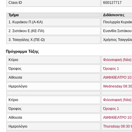
Class ID
600127717
Τμήμα
Διδάσκοντες
1. Κυριάκου Π.(Α-ΚΑ)
Πουλχερία Κυριά
2. Σιστάκου Ε.(ΚΕ-ΠΑ)
Ευανθία Σιστάκου
3. Τσαγγάλης Χ.(ΠΕ-Ω)
Χρήστος Τσαγγάλ
Πρόγραμμα Τάξης
Κτίριο
Φιλοσοφική (Νέα)
Όροφος
Όροφος 1
Αίθουσα
ΑΜΦΙΘΕΑΤΡΟ 101
Ημερολόγιο
Wednesday 08:30 
Κτίριο
Φιλοσοφική (Νέα)
Όροφος
Όροφος 1
Αίθουσα
ΑΜΦΙΘΕΑΤΡΟ 101
Ημερολόγιο
Thursdsay 08:30 t