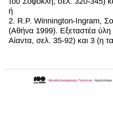
του Σοφοκλή, σελ. 320-345) κα
ή
2. R.P. Winnington-Ingram, 
(Αθήνα 1999). Εξεταστέα ύλη 
Αίαντα, σελ. 35-92) και 3 (η τ
Μονάδα Διασφάλισης Ποιότητας
- Αριστοτέλει