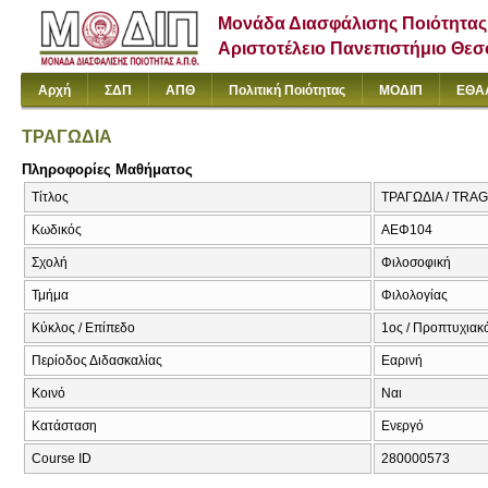
Μονάδα Διασφάλισης Ποιότητας
Αριστοτέλειο Πανεπιστήμιο Θε
Αρχή
ΣΔΠ
ΑΠΘ
Πολιτική Ποιότητας
ΜΟΔΙΠ
ΕΘΑ
ΤΡΑΓΩΔΙΑ
Πληροφορίες Μαθήματος
Τίτλος
ΤΡΑΓΩΔΙΑ / TRA
Κωδικός
ΑΕΦ104
Σχολή
Φιλοσοφική
Τμήμα
Φιλολογίας
Κύκλος / Επίπεδο
1ος / Προπτυχιακ
Περίοδος Διδασκαλίας
Εαρινή
Κοινό
Ναι
Κατάσταση
Ενεργό
Course ID
280000573