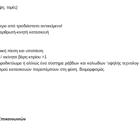
ψη, τομές)
τερο από τρισδιάστατο αντικείμενο!
αρθρωτή-κινητή κατασκευή
ική πίεση και υποπίεση
/ ακίνητα βάρη κτιρίου >1
ροδικτύωμα ή αλλιώς ένα σύστημα ράβδων και καλωδίων ‘υψηλής τεχνολογίας
ισμού κατασκευών παραπέμπουν στη φύση. Βιομορφισμός.
Επικοινωνιών