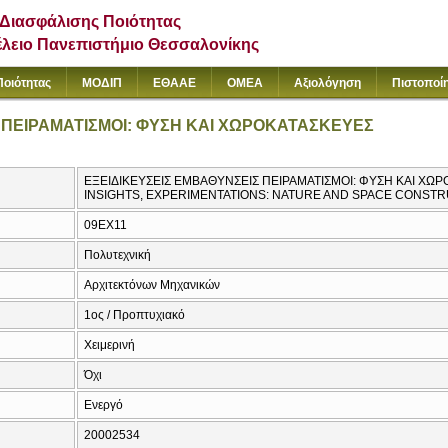
Διασφάλισης Ποιότητας
έλειο Πανεπιστήμιο Θεσσαλονίκης
Ποιότητας
ΜΟΔΙΠ
ΕΘΑΑΕ
ΟΜΕΑ
Αξιολόγηση
Πιστοποί
 ΠΕΙΡΑΜΑΤΙΣΜΟΙ: ΦΥΣΗ ΚΑΙ ΧΩΡΟΚΑΤΑΣΚΕΥΕΣ
ΕΞΕΙΔΙΚΕΥΣΕΙΣ ΕΜΒΑΘΥΝΣΕΙΣ ΠΕΙΡΑΜΑΤΙΣΜΟΙ: ΦΥΣΗ ΚΑΙ ΧΩΡΟ
INSIGHTS, EXPERIMENTATIONS: NATURE AND SPACE CONST
09EX11
Πολυτεχνική
Αρχιτεκτόνων Μηχανικών
1ος / Προπτυχιακό
Χειμερινή
Όχι
Ενεργό
20002534