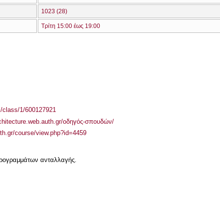
1023 (28)
Τρίτη 15:00 έως 19:00
el/class/1/600127921
rchitecture.web.auth.gr/οδηγός-σπουδών/
auth.gr/course/view.php?id=4459
 προγραμμάτων ανταλλαγής.