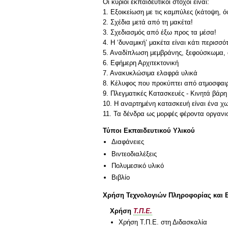
Οι κύριοι εκπαιδευτικοί στόχοι είναι:
1. Εξοικείωση με τις καμπύλες (κάτοψη, ό
2. Σχέδια μετά από τη μακέτα!
3. Σχεδιασμός από έξω προς τα μέσα!
4. Η ‘δυναμική’ μακέτα είναι κάτι περισσό
5. Αναδίπλωση μεμβράνης, ξεφούσκωμα, 
6. Eφήμερη Αρχιτεκτονική
7. Ανακυκλώσιμα ελαφρά υλικά
8. Κέλυφος που προκύπτει από ατμοσφαιρ
9. Πλεγματικές Κατασκευές - Κινητά βάρη 
10. Η αναρτημένη κατασκευή είναι ένα χω
11. Τα δένδρα ως μορφές φέροντα οργαν
Τύποι Εκπαιδευτικού Υλικού
Διαφάνειες
Βιντεοδιαλέξεις
Πολυμεσικό υλικό
Βιβλίο
Χρήση Τεχνολογιών Πληροφορίας και 
Χρήση
Τ.Π.Ε.
Χρήση Τ.Π.Ε. στη Διδασκαλία