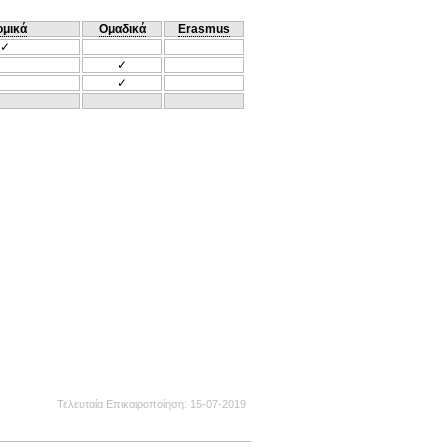
ομικά
Ομαδικά
Erasmus
✓
✓
✓
Τελευταία Επικαιροποίηση
15-07-2019