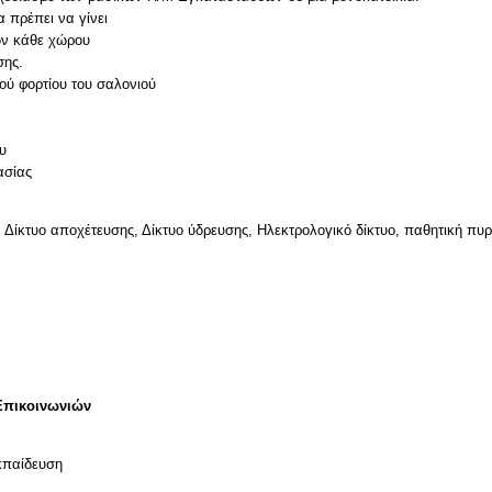
 πρέπει να γίνει
ων κάθε χώρου
σης.
ού φορτίου του σαλονιού
υ
 Δίκτυο αποχέτευσης, Δίκτυο ύδρευσης, Ηλεκτρολογικό δίκτυο, παθητική πυ
Επικοινωνιών
κπαίδευση