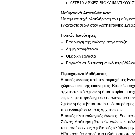
03TB10 ΑΡΧΕΣ ΒΙΟΚΛΙΜΑΤΙΚΟΥ 
Μαθησιακά Αποτελέσματα
Με την επιτυχή ολοκλήρωση του μαθήματο
εγκαταστάσεων στον Αρχιτεκτονικό Σχεδι
Γενικές Ικανότητες
Εφαρμογή της γνώσης στην πράξη
Λήψη αποφάσεων
Ομαδική εργασία
Εργασία σε διεπιστημονικό περιβάλλο
Περιεχόμενο Μαθήματος
Bασικές έννοιες από την περιοχή της Eνέ
χώρους οικιακής οικονομίας. Βασικές αρχ
αρχιτεκτονικό σχεδιασμό του κτιρίου. Στ
κτιρίων με παραδείγματα υπολογισμού τό
Σχεδιασμός λεβητοστασίου. Ιδιαιτερότητε
που ενδιαφέρουν τους Αρχιτέκτονες.
Bασικές ηλεκτρολογικές έννοιες. Εσωτερι
Στόχος: Απόκτηση βασικών γνώσεων πάνω
τους αντίστοιχους σχεδιαστές κλάδων μη
Η Άσκηση θα αφορά στη μελέτη και στο 