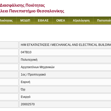
Διασφάλισης Ποιότητας
έλειο Πανεπιστήμιο Θεσσαλονίκης
Ποιότητας
ΜΟΔΙΠ
ΕΘΑΑΕ
ΟΜΕΑ
Αξιολόγηση
Πιστοποί
Η/Μ ΕΓΚΑΤΑΣΤΑΣΕΙΣ / MECHANICAL AND ELECTRICAL BUILDI
04TB10
Πολυτεχνική
Αρχιτεκτόνων Μηχανικών
1ος / Προπτυχιακό
Εαρινή
Όχι
Ενεργό
20002570