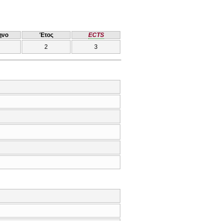
ηνο
Έτος
ECTS
2
3