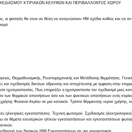
ΣΧΕΔΙΑΣΜΟΥ ΚΤΙΡΙΑΚΩΝ ΚΕΛΥΦΩΝ ΚΑΙ ΠΕΡΙΒΑΛΛΟΝΤΟΣ ΧΩΡΟΥ
ς, οι φοιτητές θα είναι σε θέση να αναγνώσουν ΗΜ σχέδια καθώς και να αν
ασμό.
ν
ργειας, Θερμοδυναμικής, Pευστομηχανικής και Mετάδοσης θερμότητας. Γενικές
ές και σχεδιασμός δικτύων ύδρευσης και αποχέτευσης με έμφαση στην επιρρ
οιχεία ηχοπροστασίας. Πως επηρεάζει η ηχοπροστασία τον σχεδιασμό μιας κατ
σο των θερμικών απαιτήσεων όσο και των ψυκτικών απαιτήσεων ενός κτιρίου
ς χρήσης Φυσικού Αερίου σε μια κατοικία. Τρόποι θέρμανσης νερού χρήσης, 
κές ηλεκτρικές εγκαταστάσεις. Τεχνική φωτισμού. Σχεδιασμός ηλεκτρολογικού
 σε θέματα εσωτερικών ηλ/κών εγκαταστάσεων και εγκαταστάσεων φωτισμο
χανικών.
σχεδιασμό των βασικών Η/Μ Εγκαταστάσεων σε μια μονοκατοικία.