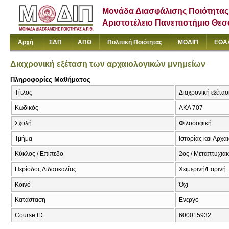
Μονάδα Διασφάλισης Ποιότητας
Αριστοτέλειο Πανεπιστήμιο Θε
Αρχή
ΣΔΠ
ΑΠΘ
Πολιτική Ποιότητας
ΜΟΔΙΠ
ΕΘΑ
Διαχρονική εξέταση των αρχαιολογικών μνημείων
Πληροφορίες Μαθήματος
Τίτλος
Διαχρονική εξέτα
Κωδικός
ΑΚΛ 707
Σχολή
Φιλοσοφική
Τμήμα
Ιστορίας και Αρχα
Κύκλος / Επίπεδο
2ος / Μεταπτυχια
Περίοδος Διδασκαλίας
Χειμερινή/Εαρινή
Κοινό
Όχι
Κατάσταση
Ενεργό
Course ID
600015932