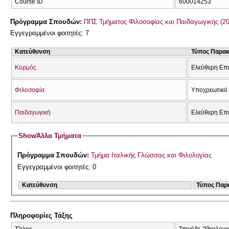
Course ID
600014253
Πρόγραμμα Σπουδών:
ΠΠΣ Τμήματος Φιλοσοφίας και Παιδαγωγικής (2
Εγγεγραμμένοι φοιτητές: 7
Κατεύθυνση
Τύπος Παρα
Κορμός
Ελεύθερη Επ
Φιλοσοφία
Υποχρεωτικό 
Παιδαγωγική
Ελεύθερη Επ
Show
Άλλα Τμήματα
Πρόγραμμα Σπουδών:
Τμήμα Ιταλικής Γλώσσας και Φιλολογίας
Εγγεγραμμένοι φοιτητές: 0
Κατεύθυνση
Τύπος Παρ
Πληροφορίες Τάξης
Τίτλος
Σπινόζα, "Θεολογι