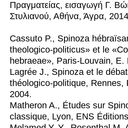
Πραγματείας, εισαγωγή Γ. Βώ
Στυλιανού, Αθήνα, Άγρα, 2014
Cassuto P., Spinoza hébraïsan
theologico-politicus» et le 
hebraeae», Paris-Louvain, E. 
Lagrée J., Spinoza et le débat
théologico-politique, Rennes,
2004.
Matheron A., Études sur Spino
classique, Lyon, ENS Éditions
Melamed Y. Y., Rosenthal M. A