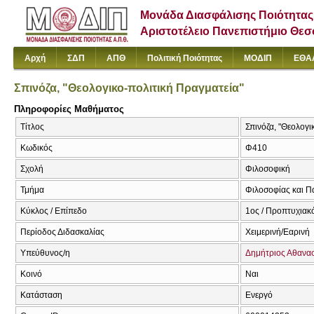
Μονάδα Διασφάλισης Ποιότητας
Αριστοτέλειο Πανεπιστήμιο Θε
Αρχή
ΣΔΠ
ΑΠΘ
Πολιτική Ποιότητας
ΜΟΔΙΠ
ΕΘΑ
Σπινόζα, "Θεολογικο-πολιτική Πραγματεία"
Πληροφορίες Μαθήματος
Τίτλος
Σπινόζα, "Θεολογικ
Κωδικός
Φ410
Σχολή
Φιλοσοφική
Τμήμα
Φιλοσοφίας και Π
Κύκλος / Επίπεδο
1ος / Προπτυχιακό
Περίοδος Διδασκαλίας
Χειμερινή/Εαρινή
Υπεύθυνος/η
Δημήτριος Αθανα
Κοινό
Ναι
Κατάσταση
Ενεργό