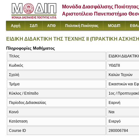
Μονάδα Διασφάλισης Ποιότητας
Αριστοτέλειο Πανεπιστήμιο Θε
Αρχή
ΣΔΠ
ΑΠΘ
Πολιτική Ποιότητας
ΜΟΔΙΠ
ΕΘΑ
ΕΙΔΙΚΗ ΔΙΔΑΚΤΙΚΗ ΤΗΣ ΤΕΧΝΗΣ ΙΙ (ΠΡΑΚΤΙΚΗ ΑΣΚΗΣΗ
Πληροφορίες Μαθήματος
Τίτλος
ΕΙΔΙΚΗ ΔΙΔΑΚΤΙΚΗ
Κωδικός
ΥΘΔΤ8
Σχολή
Καλών Τεχνών
Τμήμα
Εικαστικών και Ε
Κύκλος / Επίπεδο
1ος / Προπτυχιακ
Περίοδος Διδασκαλίας
Εαρινή
Κοινό
Ναι
Κατάσταση
Ενεργό
Course ID
280006784