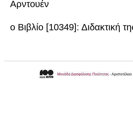
Αρντουέν
o Βιβλίο [10349]: Διδακτική 
Μονάδα Διασφάλισης Ποιότητας
- Αριστοτέλει