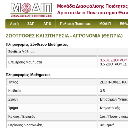
Μονάδα Διασφάλισης Ποιότητας
Αριστοτέλειο Πανεπιστήμιο Θε
Αρχή
ΣΔΠ
ΑΠΘ
Πολιτική Ποιότητας
ΜΟΔΙΠ
ΕΘΑ
ΖΩΟΤΡΟΦΕΣ ΚΑΙ ΣΙΤΗΡΕΣΙΑ - ΑΓΡΟΝΟΜΙΑ (ΘΕΩΡΙΑ)
Πληροφορίες Σύνθετου Μαθήματος
Σύνθετο Μάθημα
3.5.01 ΖΩΟΤΡΟΦΕ
Επιμέρους Μαθήματα
3.5 ΖΩΟΤΡΟΦΕΣ Κ
Πληροφορίες Μαθήματος
Τίτλος
ΖΩΟΤΡΟΦΕΣ ΚΑΙ Σ
Κωδικός
3.5
Σχολή
Επιστημών Υγείας
Τμήμα
Κτηνιατρικής
Κύκλος / Επίπεδο
1ος / Προπτυχιακ
Περίοδος Διδασκαλίας
Χειμερινή