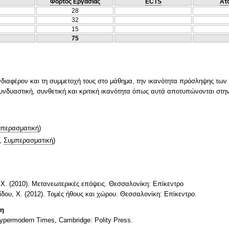
Φόρτος Εργασίας
ECTS
Ατ
28
32
15
75
ενδιαφέρον και τη συμμετοχή τους στο μάθημα, την ικανότητα πρόσληψης τω
συνδυαστική, συνθετική και κριτική ικανότητα όπως αυτά αποτυπώνονται στ
περασματική
)
,
Συμπερασματική
)
 Χ. (2010). Μετανεωτερικές επόψεις. Θεσσαλονίκη: Επίκεντρο
λίδου, Χ. (2012). Τομές ήθους και χώρου. Θεσσαλονίκη: Επίκεντρο.
τη
Hypermodern Times, Cambridge: Polity Press.