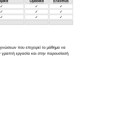
ομικά
Ομαδικά
Erasmus
✓
✓
✓
✓
✓
✓
✓
✓
✓
ν γνώσεων που επιχειρεί το μάθημα να
ην γραπτή εργασία και στην παρουσίασή