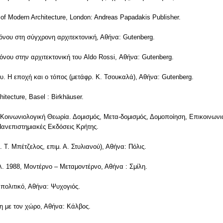
s of Modern Architecture, London: Andreas Papadakis Publisher.
όνου στη σύγχρονη αρχιτεκτονική, Αθήνα: Gutenberg.
όνου στην αρχιτεκτονική του Aldo Rossi, Αθήνα: Gutenberg.
ου. Η εποχή και ο τόπος (μετάφρ. Κ. Τσουκαλά), Αθήνα: Gutenberg.
hitecture, Basel : Birkhäuser.
η Κοινωνιολογική Θεωρία. Δομισμός, Μετα-δομισμός, Δομοποίηση, Επικοινωνι
Πανεπιστημιακές Εκδόσεις Κρήτης.
. Τ. Μπέτζελος, επιμ. Α. Στυλιανού), Αθήνα: Πόλις.
άλ. 1988, Μοντέρνο – Μεταμοντέρνο, Αθήνα : Σμίλη.
 πολιτικό, Αθήνα: Ψυχογιός.
ση με τον χώρο, Αθήνα: Κάλβος.