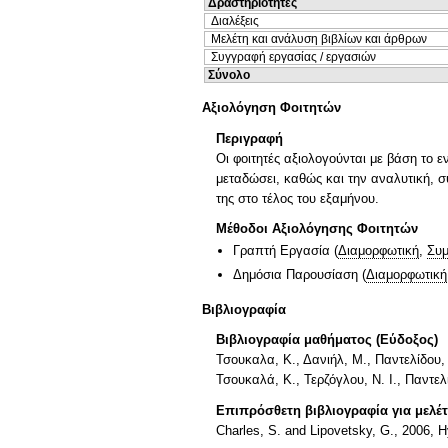
Δραστηριότητες
Διαλέξεις
Μελέτη και ανάλυση βιβλίων και άρθρων
Συγγραφή εργασίας / εργασιών
Σύνολο
Αξιολόγηση Φοιτητών
Περιγραφή
Οι φοιτητές αξιολογούνται με βάση το 
μεταδώσει, καθώς και την αναλυτική, 
της στο τέλος του εξαμήνου.
Μέθοδοι Αξιολόγησης Φοιτητών
Γραπτή Εργασία
(
Διαμορφωτική
,
Συμ
Δημόσια Παρουσίαση
(
Διαμορφωτική
Βιβλιογραφία
Βιβλιογραφία μαθήματος (Εύδοξος)
Τσουκαλα, Κ., Δανιήλ, Μ., Παντελίδου,
Τσουκαλά, Κ., Τερζόγλου, Ν. Ι., Παντε
Επιπρόσθετη βιβλιογραφία για μελέ
Charles, S. and Lipovetsky, G., 2006, 