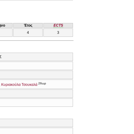
ηνο
Έτος
ECTS
4
3
Σ
26ωρ
Κυριακούλα Τσουκαλά