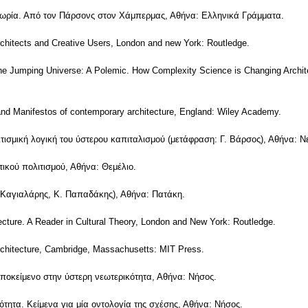
Θεωρία. Από τον Πάρσονς στον Χάμπερμας, Αθήνα: Ελληνικά Γράμματα.
 Architects and Creative Users, London and new York: Routledge.
the Jumping Universe: A Polemic. How Complexity Science is Changing Archi
 and Manifestos of contemporary architecture, England: Wiley Academy.
τισμική λογική του ύστερου καπιταλισμού (μετάφραση: Γ. Βάρσος), Αθήνα: Ν
ικού πολιτισμού, Αθήνα: Θεμέλιο.
. Καγιαλάρης, Κ. Παπαδάκης), Αθήνα: Πατάκη.
tecture. A Reader in Cultural Theory, London and New York: Routledge.
rchitecture, Cambridge, Massachusetts: MIT Press.
υποκείμενο στην ύστερη νεωτερικότητα, Αθήνα: Νήσος.
κότητα. Κείμενα για μία οντολογία της σχέσης, Αθήνα: Nήσος.