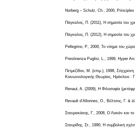
Norberg – Schulz, Ch., 2000, Principle
Πάγκαλος, Π. (2011), Η σημασία του χρ
Πάγκαλος, Π. (2012), Η σημασία του χρ
Pellegrino, P., 2000, Το νόημα του χώρ
Prestinenza Puglisi, L., 1999, Hyper Arc
Πετμεζίδου, Μ. (επιμ.), 1998, Σύγχρον
Κοινωνιολογικής Θεωρίας, Ηράκλειο : 
Renaut, A. (2009), Η Φιλοσοφία (μετάφρ
Revault d’Allonnes, O., Βέλτσος, Γ. & 
Σταυρακάκης, Γ., 2008, Ο Λακάν και το
Σταυρίδης, Στ., 1990, Η συμβολική σχέ