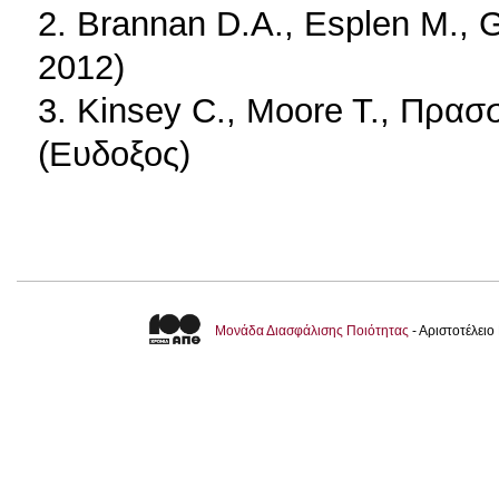
2. Brannan D.A., Esplen M.,
2012)
3. Kinsey C., Moore T., Πρασ
(Ευδοξος)
Μονάδα Διασφάλισης Ποιότητας
- Αριστοτέλει