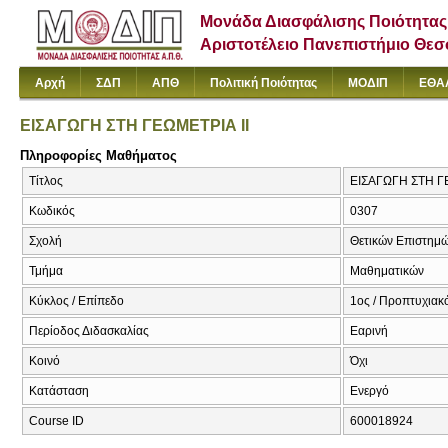
Μονάδα Διασφάλισης Ποιότητας
Αριστοτέλειο Πανεπιστήμιο Θε
Αρχή
ΣΔΠ
ΑΠΘ
Πολιτική Ποιότητας
ΜΟΔΙΠ
ΕΘΑ
ΕΙΣΑΓΩΓΗ ΣΤΗ ΓΕΩΜΕΤΡΙΑ ΙΙ
Πληροφορίες Μαθήματος
Τίτλος
ΕΙΣΑΓΩΓΗ ΣΤΗ Γ
Κωδικός
0307
Σχολή
Θετικών Επιστημ
Τμήμα
Μαθηματικών
Κύκλος / Επίπεδο
1ος / Προπτυχιακ
Περίοδος Διδασκαλίας
Εαρινή
Κοινό
Όχι
Κατάσταση
Ενεργό
Course ID
600018924