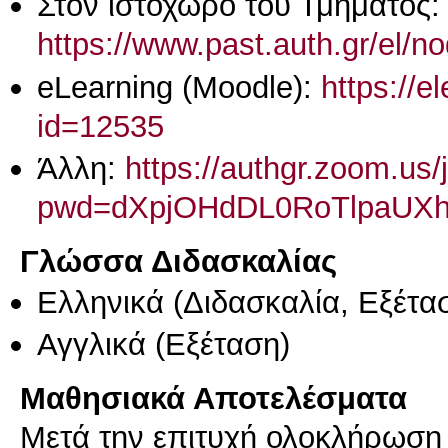
Στον ιστοχώρο του Τμήματος:
https://www.past.auth.gr/el/n
eLearning (Moodle):
https://e
id=12535
Άλλη:
https://authgr.zoom.us
pwd=dXpjOHdDL0RoTlpaUX
Γλώσσα Διδασκαλίας
Ελληνικά
(Διδασκαλία, Εξέτα
Αγγλικά
(Εξέταση)
Μαθησιακά Αποτελέσματα
Μετά την επιτυχή ολοκλήρωση 