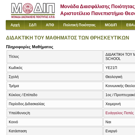
Μονάδα Διασφάλισης Ποιότητας
Αριστοτέλειο Πανεπιστήμιο Θε
Αρχή
ΣΔΠ
ΑΠΘ
Πολιτική Ποιότητας
ΜΟΔΙΠ
ΕΘΑ
ΔΙΔΑΚΤΙΚΗ ΤΟΥ ΜΑΘΗΜΑΤΟΣ ΤΩΝ ΘΡΗΣΚΕΥΤΙΚΩΝ
Πληροφορίες Μαθήματος
ΔΙΔΑΚΤΙΚΗ ΤΟΥ 
Τίτλος
SCHOOL
Κωδικός
ΥΕ21Π
Σχολή
Θεολογική
Τμήμα
Κοινωνικής Θεολογ
Κύκλος / Επίπεδο
1ος / Προπτυχιακ
Περίοδος Διδασκαλίας
Χειμερινή
Υπεύθυνος/η
Ευάγγελος Πεπές
Κοινό
Ναι
Κατάσταση
Ενεργό