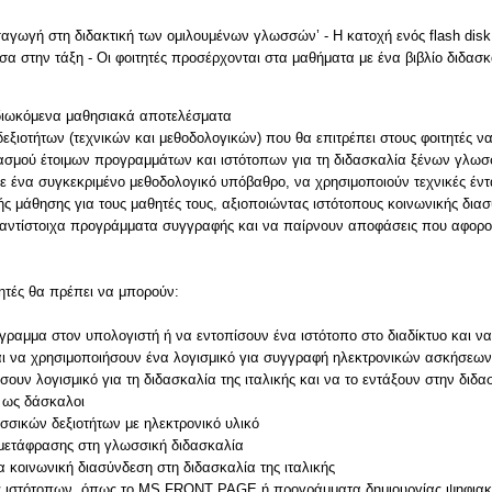
γωγή στη διδακτική των ομιλουμένων γλωσσών’ - Η κατοχή ενός flash disk 
α στην τάξη - Οι φοιτητές προσέρχονται στα μαθήματα με ένα βιβλίο διδασκα
πιδιωκόμενα μαθησιακά αποτελέσματα
εξιοτήτων (τεχνικών και μεθοδολογικών) που θα επιτρέπει στους φοιτητές ν
ασμού έτοιμων προγραμμάτων και ιστότοπων για τη διδασκαλία ξένων γλωσσ
ε ένα συγκεκριμένο μεθοδολογικό υπόβαθρο, να χρησιμοποιούν τεχνικές έντ
ς μάθησης για τους μαθητές τους, αξιοποιώντας ιστότοπους κοινωνικής δια
 αντίστοιχα προγράμματα συγγραφής και να παίρνουν αποφάσεις που αφορού
τητές θα πρέπει να μπορούν:
γραμμα στον υπολογιστή ή να εντοπίσουν ένα ιστότοπο στο διαδίκτυο και ν
αι να χρησιμοποιήσουν ένα λογισμικό για συγγραφή ηλεκτρονικών ασκήσεων
ουν λογισμικό για τη διδασκαλία της ιταλικής και να το εντάξουν στην δι
ο ως δάσκαλοι
σσικών δεξιοτήτων με ηλεκτρονικό υλικό
 μετάφρασης στη γλωσσική διδασκαλία
α κοινωνική διασύνδεση στη διδασκαλία της ιταλικής
γίας ιστότοπων, όπως το MS FRONT PAGE ή προγράμματα δημιουργίας ψηφ