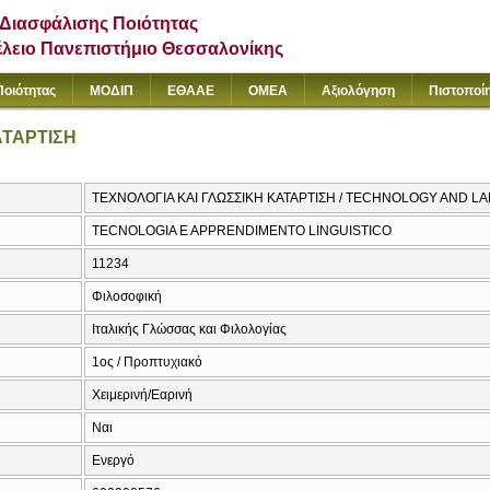
Διασφάλισης Ποιότητας
έλειο Πανεπιστήμιο Θεσσαλονίκης
Ποιότητας
ΜΟΔΙΠ
ΕΘΑΑΕ
ΟΜΕΑ
Αξιολόγηση
Πιστοποί
ΑΤΑΡΤΙΣΗ
ΤΕΧΝΟΛΟΓΙΑ ΚΑΙ ΓΛΩΣΣΙΚΗ ΚΑΤΑΡΤΙΣΗ / TECHNOLOGY AND 
TECNOLOGIA E APPRENDIMENTO LINGUISTICO
11234
Φιλοσοφική
Ιταλικής Γλώσσας και Φιλολογίας
1ος / Προπτυχιακό
Χειμερινή/Εαρινή
Ναι
Ενεργό