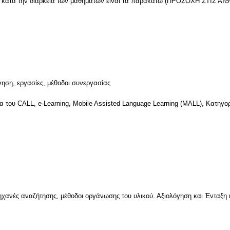
ται κατά την διάρκεια των μαθημάτων είναι τα παρακάτω (ΠΡΟΣΟΧΗ ΣΤΙΣ
γηση, εργασίες, μέθοδοι συνεργασίας
ρία του CALL, e-Learning, Mobile Assisted Language Learning (MALL), Κατηγ
ηχανές αναζήτησης, μέθοδοι οργάνωσης του υλικού. Αξιολόγηση και Ένταξη ι