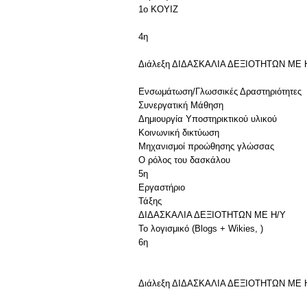
1ο KOYIZ
4η
Διάλεξη ΔΙΔΑΣΚΑΛΙΑ ΔΕΞΙΟΤΗΤΩΝ ΜΕ Η/
Ενσωμάτωση/Γλωσσικές Δραστηριότητες
Συνεργατική Μάθηση
Δημιουργία Υποστηρικτικού υλικού
Κοινωνική δικτύωση
Μηχανισμοί προώθησης γλώσσας
Ο ρόλος του δασκάλου
5η
Εργαστήριο
Τάξης
ΔΙΔΑΣΚΑΛΙΑ ΔΕΞΙΟΤΗΤΩΝ ΜΕ Η/Υ
Το λογισμικό (Blogs + Wikies, )
6η
Διάλεξη ΔΙΔΑΣΚΑΛΙΑ ΔΕΞΙΟΤΗΤΩΝ ΜΕ Η/