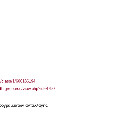
el/class/1/600186194
auth.gr/course/view.php?id=4790
 προγραμμάτων ανταλλαγής.