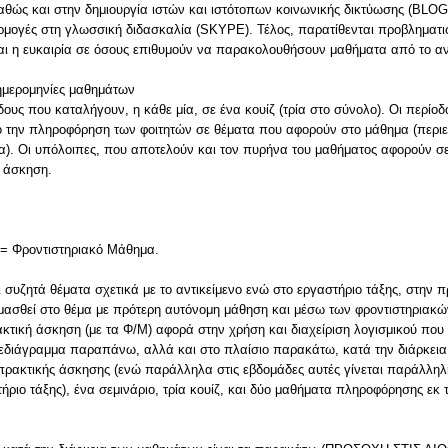
ς και στην δημιουργία ιστών και ιστότοπων κοινωνικής δικτύωσης (BLO
μογές στη γλωσσική διδασκαλία (SKYPE). Τέλος, παρατίθενται προβληματι
ται η ευκαιρία σε όσους επιθυμούν να παρακολουθήσουν μαθήματα από το αν
 ημερομηνίες μαθημάτων
δους που καταλήγουν, η κάθε μία, σε ένα κουίζ (τρία στο σύνολο). Οι περίοδο
ο την πληροφόρηση των φοιτητών σε θέματα που αφορούν στο μάθημα (περιεχ
ία). Οι υπόλοιπες, που αποτελούν και τον πυρήνα του μαθήματος αφορούν σ
ή άσκηση.
Μ= Φροντιστηριακό Μάθημα.
ι συζητά θέματα σχετικά με το αντικείμενο ενώ στο εργαστήριο τάξης, στην πρ
μασθεί στο θέμα με πρότερη αυτόνομη μάθηση και μέσω των φροντιστηριακώ
τική άσκηση (με τα Φ/Μ) αφορά στην χρήση και διαχείριση λογισμικού που 
χεδιάγραμμα παραπάνω, αλλά και στο πλαίσιο παρακάτω, κατά την διάρκεια
α πρακτικής άσκησης (ενώ παράλληλα στις εβδομάδες αυτές γίνεται παράλλη
τήριο τάξης), ένα σεμινάριο, τρία κουίζ, και δύο μαθήματα πληροφόρησης εκ