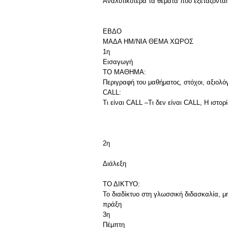
Αναλυτικότερα τα θέματα που εξετάζον
ΕΒΔΟ
ΜΑΔΑ HM/NIA ΘΕΜΑ ΧΩΡΟΣ
1η
Εισαγωγή
ΤΟ ΜΑΘΗΜΑ:
Περιγραφή του μαθήματος, στόχοι, αξιολό
CALL:
Τι είναι CALL –Τι δεν είναι CALL, Η ιστο
2η
Διάλεξη
ΤΟ ΔΙΚΤΥΟ:
Το διαδίκτυο στη γλωσσική διδασκαλία, μ
πράξη
3η
Πέμπτη