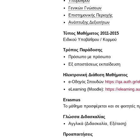
Υποβάθρου
Γενικών Γνώσεων
Επιστημονικής Περιοχής
Ανάπτυξης Δεξιοτήτων
Τύπος Μαθήματος 2011-2015
Ειδικού Υποβάθρου / Κορμού
Τρόπος Παράδοσης
Πρόσωπο με πρόσωπο
Eξ απoστάσεως εκπαίδευση
Ηλεκτρονική Διάθεση Μαθήματος
e-Οδηγός Σπουδών
https://qa.auth.gr/
eLearning (Moodle):
https://elearning.
Erasmus
Το μάθημα προσφέρεται και σε φοιτητές
Γλώσσα Διδασκαλίας
Αγγλικά
(Διδασκαλία, Εξέταση)
Προαπαιτήσεις