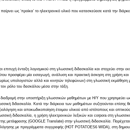
αι επιτυχή ένταξη λογισμικού στη γλωσσική διδασκαλία και στοχεύει στην 
ούτου προσφέρει μία εισαγωγή, ανάλυση και πρακτική άσκηση στη χρήση και 
κυρίως υπολογιστών αλλά και κινητών τηλεφώνων) στη γλωσσική εκμάθηση
ι τον ρόλο του δασκάλου μέσα στην τάξη.
ή διαδρομή στην υποστήριξη γλωσσικών μαθημάτων με Η/Υ που χρησιμεύει 
λωσσική διδασκαλία. Κατά την διάρκεια των μαθημάτων συζητούνται επίσης 
ξιολόγηση και αποκωδικοποίηση έτοιμου υλικού από ιστότοπους και οπτικούς
λωσσική διδασκαλία, η χρήση ηλεκτρονικών λεξικών και corpora στη γλωσσι
ματης μετάφρασης (GOOGLE Translate) στην γλωσσική διδασκαλία. Παρέχεται
ολόγησης με προγράμματα συγγραφής (HOT POTATOES6 WIDA), στη δημιουρ