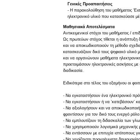
Γενικές Προαπαιτήσεις
- Η παρακολούθηση του μαθήματος ‘Εισα
ηλεκτρονικό υλικό που κατασκεύασε μέσ
Μαθησιακά Αποτελέσματα
Αντικειμενικοί στόχοι του μαθήματος / ε
Ως πρωτεύων στόχος τίθεται η ανάπτυξη δ
και να αποκωδικοποιούν τη μέθοδο σχεδι
κατασκευάζουν δικό τους ψηφιακό υλικό μ
και να οργανώνουν μαθήματα ηλεκτρονική
προετοιμάσουν ηλεκτρονικές ασκήσεις με
διαδικασία.
Ειδικότερα στο τέλος του εξαμήνου οι φοι
- Να εγκαταστήσουν ένα ηλεκτρονικό πρό
- Να εγκαταστήσουν ή να ‘κατεβάσουν’ κ
- Να αξιολογήσουν και να αποκωδικοποιήσ
φροντίσουν για τον δικό τους ενεργό ρόλ
- Να εμπλουτίζουν τη διδασκαλία των γλω
- Να χρησιμοποιούν λογισμικά μηχανικής
- Να εντάσσουν με επιτυχία ιστότοπους γι
- Να χειρίζονται προγράμματα δημιουρ