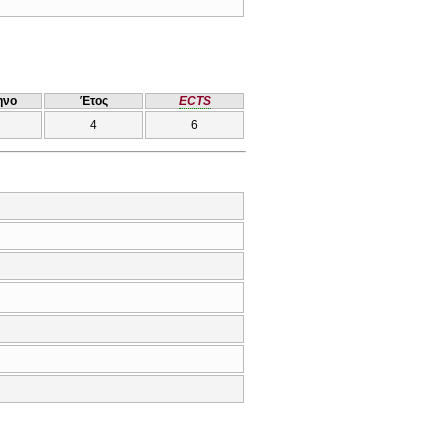
ηνο
Έτος
ECTS
4
6