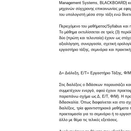
Management Systems, BLACKBOARD) καθώ
μηχανών σύγχρονης επικοινωνίας με εφαρ
του υπολογιστή μέσα στην τάξη ενώ δίνε
Περιεχόμενο του μαθήματος/Syllabus και
Το μάθημα εκτυλίσσεται σε τρείς (3) περιό
δύο (πρώτη και τελευταία) έχουν ως στόχ
αξιολόγηση, συνεργασία, σχετική ορολογ
εργαστήριο τάξης, σεμινάρια και πρακτικ
Δ= Διάλεξη, Ε/Τ= Εργαστήριο Τάξης, Φ/
Στις διαλέξεις ο διδάσκων παρουσιάζει κα
συμμετέχουν ενεργά, αφού έχουν προετοι
παραπάνω σχήμα ως Δ, Ε/Τ, Φ/Μ). Η πρακ
διδασκαλία. Όπως διαφαίνεται και στο σ
διαλέξεις, τρία φροντιστηριακά μαθήματ
προετοιμασία για το σεμινάριο ή το εργασ
άλλο με θέμα τις τελικές εξετάσεις.