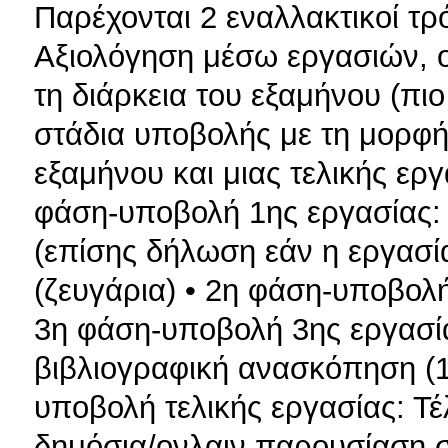
Παρέχονται 2 εναλλακτικοί τρ
Αξιολόγηση μέσω εργασιών, οι
τη διάρκεια του εξαμήνου (πι
στάδια υποβολής με τη μορφή 
εξαμήνου και μιας τελικής εργ
φάση-υποβολή 1ης εργασίας: 
(επίσης δήλωση εάν η εργασία
(ζευγάρια) • 2η φάση-υποβολ
3η φάση-υποβολή 3ης εργασία
βιβλιογραφική ανασκόπηση (1
υποβολή τελικής εργασίας: Τ
δημόσια/ονλαιν παρουσίαση σ