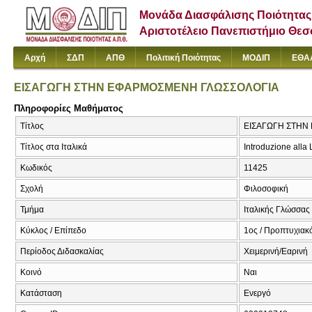
Μονάδα Διασφάλισης Ποιότητας
Αριστοτέλειο Πανεπιστήμιο Θε
Αρχή
ΣΔΠ
ΑΠΘ
Πολιτική Ποιότητας
ΜΟΔΙΠ
ΕΘΑ
ΕΙΣΑΓΩΓΗ ΣΤΗΝ ΕΦΑΡΜΟΣΜΕΝΗ ΓΛΩΣΣΟΛΟΓΙΑ
Πληροφορίες Μαθήματος
Τίτλος
ΕΙΣΑΓΩΓΗ ΣΤΗΝ 
Τίτλος στα Ιταλικά
Introduzione alla 
Κωδικός
11425
Σχολή
Φιλοσοφική
Τμήμα
Ιταλικής Γλώσσας 
Κύκλος / Επίπεδο
1ος / Προπτυχιακ
Περίοδος Διδασκαλίας
Χειμερινή/Εαρινή
Κοινό
Ναι
Κατάσταση
Ενεργό