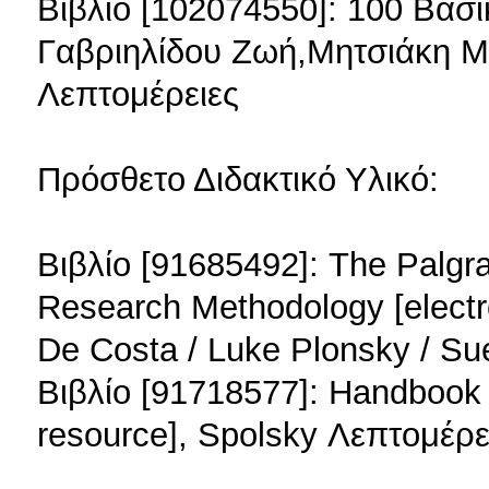
Βιβλίο [102074550]: 100 Βασι
Γαβριηλίδου Ζωή,Μητσιάκη Μ
Λεπτομέρειες
Πρόσθετο Διδακτικό Υλικό:
Βιβλίο [91685492]: The Palgr
Research Methodology [electro
De Costa / Luke Plonsky / Sue
Βιβλίο [91718577]: Handbook o
resource], Spolsky Λεπτομέρε