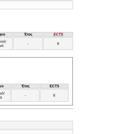
ηνο
Έτος
ECTS
ινό/
-
6
νό
νο
Έτος
ECTS
νό/
-
6
νό