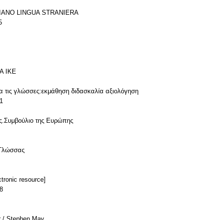
IANO LINGUA STRANIERA
5
Α ΙΚΕ
α τις γλώσσες:εκμάθηση διδασκαλία αξιολόγηση
1
ής.Συμβούλιο της Ευρώπης
 Γλώσσας
tronic resource]
8
r / Stephen May