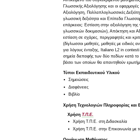
Γλωσσικής Αξιολόγησης και οι εφαρμογές 
Αξιολόγηση, Πολλαπλογλωσσικές Δεξιότη
γλωσσική δεξιότητα και Επίπεδα Γλωσσο
επάρκειας: Εστίαση στην αξιολόγηση της
γλωσσικών δοκιμασιών), Απόκτηση και Αξ
εστίαση σε σχάρες, περιγραφητές και κρ
(δίγλωσσοι μαθητές, μαθητές με ειδικές 
για λόγους ένταξης, Italiano L2 in contesti
σημεία διεπαφής των δύο πεδίων κατά το
βάσει των οποίων θα απαντηθούν ερωτήμ
Τύποι Εκπαιδευτικού Υλικού
Σημειώσεις
Διαφάνειες
Βιβλίο
Χρήση Τεχνολογιών Πληροφορίας και 
Χρήση
Τ.Π.Ε.
Χρήση Τ.Π.Ε. στη Διδασκαλία
Χρήση Τ.Π.Ε. στην Επικοινωνία με τ
Οργάνωση Μαθήματος