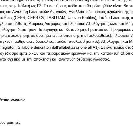
τους στην Ιταλική ως Γ2. Τα επιμέρους πεδία που θα μελετηθούν είναι: Βα
τες και Ανάλυση Γλωσσικών Αναγκών, Εναλλακτικές μορφές αξιολόγησης κα
μάθειας (CEFR, CEFR-CV, LASLLIAM, Uneven Profiles), Στάδια Γλωσσικής 
 γλωσσομάθειας, Ατομικές Διαφορές και Γλωσσική Αξιολόγηση (αλλά και Μ
ιολόγηση δεξιοτήτων Παραγωγής και Κατανόησης Γραπτού και Προφορικού Λ
ιτήρια αξιολόγησης σε συστήματα πιστοποίησης της Ιταλομάθειας), Γλωσσικ
ανάγκες ή μαθησιακές δυσκολίες, παιδιά, αναλφάβητοι κτλ), Αξιολόγηση και 
 migratori. Sillabo e descrittori dall’alfabetizzazione all’A1). Σε ένα τελικό 
 σχεδιασμό εμπειρικών και πειραματικών ερευνών και την κατασκευή αξιόπ
ατα σχετικά με την απόκτηση και ανάπτυξη δεύτερης γλώσσας.
Επικοινωνιών
ους φοιτητές