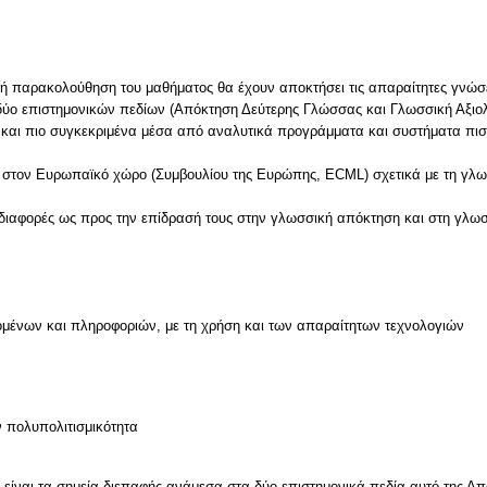
υχή παρακολούθηση του μαθήματος θα έχουν αποκτήσει τις απαραίτητες γνώσει
δύο επιστημονικών πεδίων (Απόκτηση Δεύτερης Γλώσσας και Γλωσσική Αξιο
 και πιο συγκεκριμένα μέσα από αναλυτικά προγράμματα και συστήματα πισ
ν στον Ευρωπαϊκό χώρο (Συμβουλίου της Ευρώπης, ECML) σχετικά με τη γλ
 διαφορές ως προς την επίδρασή τους στην γλωσσική απόκτηση και στη γλω
μένων και πληροφοριών, με τη χρήση και των απαραίτητων τεχνολογιών
ν
ν πολυπολιτισμικότητα
 είναι τα σημεία διεπαφής ανάμεσα στα δύο επιστημονικά πεδία αυτό της Α