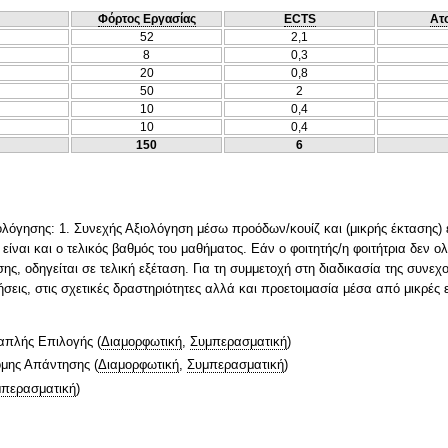
Φόρτος Εργασίας
ECTS
Ατ
52
2,1
8
0,3
20
0,8
50
2
10
0,4
10
0,4
150
6
ιολόγησης: 1. Συνεχής Αξιολόγηση μέσω προόδων/κουίζ και (μικρής έκτασης) 
είναι και ο τελικός βαθμός του μαθήματος. Εάν ο φοιτητής/η φοιτήτρια δεν 
ης, οδηγείται σε τελική εξέταση. Για τη συμμετοχή στη διαδικασία της συνε
σεις, στις σχετικές δραστηριότητες αλλά και προετοιμασία μέσα από μικρές 
απλής Επιλογής
(
Διαμορφωτική
,
Συμπερασματική
)
ομης Απάντησης
(
Διαμορφωτική
,
Συμπερασματική
)
περασματική
)