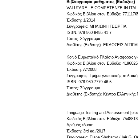
Βιβλιογραφία μαθήματος (Εύδοξος)
VALUTARE LE COMPETENZE IN ITAL
Κωδικός Βιβλίου στον Εύδοξο: 7711176
Έκδοση: 1/2014
Συγγραφείς: ΜΗΛΙΩΝΗ ΓΕΩΡΓΙΑ
ISBN: 978-960-9495-41-7
Τύπος: Σύγγραμμα
Διαθέτης (Εκδότης): ΕΚΔΟΣΕΙΣ ΔΙΣΙΓΜ
Κοινό Ευρωπαϊκό Πλαίσιο Αναφοράς γι
Κωδικός Βιβλίου στον Εύδοξο: 4196025
Έκδοση: A'/2008
Συγγραφείς: Τμήμα γλωσσικής πολιτικ
ISBN: 978-960-7779-46-5
Τύπος: Σύγγραμμα
Διαθέτης (Εκδότης): Κέντρο Ελληνικής
Language Testing and Assessment [elec
Κωδικός Βιβλίου στον Εύδοξο: 7548813
Αριθμός τόμου:
Έκδοση: 3rd ed./2017
Συγγραφείς: Elana Shohamy / Iair G. O