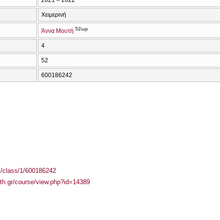
Χειμερινή
52ωρ
Άννα Μουτή
4
52
600186242
el/class/1/600186242
auth.gr/course/view.php?id=14389