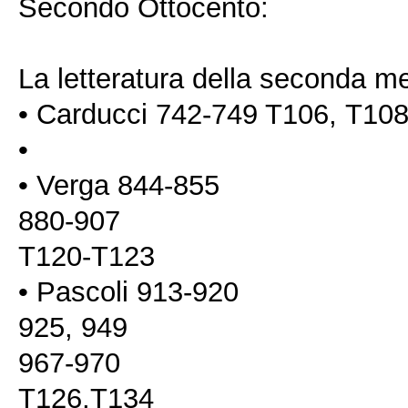
Secondo Ottocento:
La letteratura della seconda m
• Carducci 742-749 T106, Τ10
•
• Verga 844-855
880-907
T120-T123
• Pascoli 913-920
925, 949
967-970
T126,T134