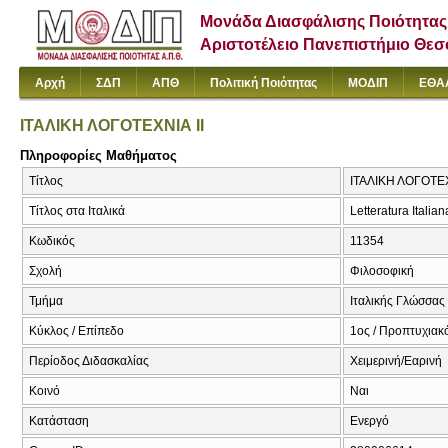
Μονάδα Διασφάλισης Ποιότητας
Αριστοτέλειο Πανεπιστήμιο Θε
Αρχή
ΣΔΠ
ΑΠΘ
Πολιτική Ποιότητας
ΜΟΔΙΠ
ΕΘΑ
ΙΤΑΛΙΚΗ ΛΟΓΟΤΕΧΝΙΑ ΙΙ
Πληροφορίες Μαθήματος
Τίτλος
ΙΤΑΛΙΚΗ ΛΟΓΟΤΕΧΝΙΑ
Τίτλος στα Ιταλικά
Letteratura Italiana
Κωδικός
11354
Σχολή
Φιλοσοφική
Τμήμα
Ιταλικής Γλώσσας 
Κύκλος / Επίπεδο
1ος / Προπτυχιακ
Περίοδος Διδασκαλίας
Χειμερινή/Εαρινή
Κοινό
Ναι
Κατάσταση
Ενεργό