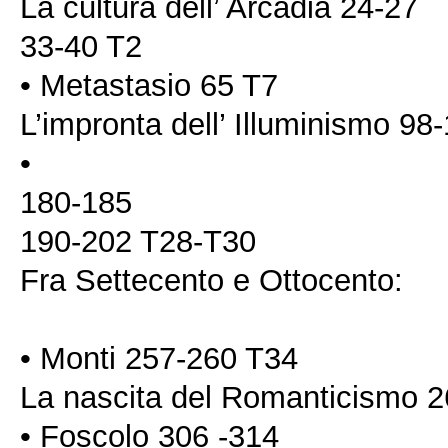
La cultura dell’ Arcadia 24-27
33-40 T2
• Metastasio 65 T7
L’impronta dell’ Illuminismo 9
•
180-185
190-202 T28-T30
Fra Settecento e Ottocento:
• Monti 257-260 T34
La nascita del Romanticismo 
• Foscolo 306 -314