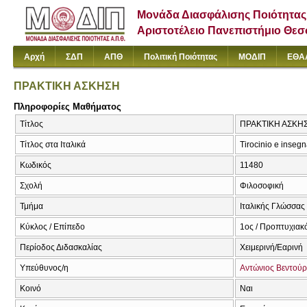
Μονάδα Διασφάλισης Ποιότητας
Αριστοτέλειο Πανεπιστήμιο Θε
Αρχή
ΣΔΠ
ΑΠΘ
Πολιτική Ποιότητας
ΜΟΔΙΠ
ΕΘΑ
ΠΡΑΚΤΙΚΗ ΑΣΚΗΣΗ
Πληροφορίες Μαθήματος
Τίτλος
ΠΡΑΚΤΙΚΗ ΑΣΚΗΣΗ 
Τίτλος στα Ιταλικά
Tirocinio e insegna
Κωδικός
11480
Σχολή
Φιλοσοφική
Τμήμα
Ιταλικής Γλώσσας 
Κύκλος / Επίπεδο
1ος / Προπτυχιακ
Περίοδος Διδασκαλίας
Χειμερινή/Εαρινή
Υπεύθυνος/η
Αντώνιος Βεντού
Κοινό
Ναι