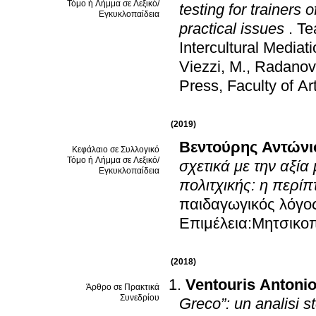
Τόμο ή Λήμμα σε Λεξικό/
testing for trainers 
Εγκυκλοπαίδεια
practical issues
.
Te
Intercultural Mediat
Viezzi, Μ., Radanovi
Press, Faculty of Art
(2019)
Βεντούρης Αντώνι
Κεφάλαιο σε Συλλογικό
Τόμο ή Λήμμα σε Λεξικό/
σχετικά με την αξί
Εγκυκλοπαίδεια
πολιτχικής: η περίπ
παιδαγωγικός λόγο
Επιμέλεια:Μητσικοπ
(2018)
Ventouris Antoni
Άρθρο σε Πρακτικά
Συνεδρίου
Greco”: un analisi st