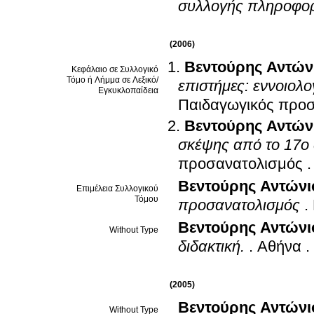
συλλογής πληροφο
(2006)
Βεντούρης Αντών
Κεφάλαιο σε Συλλογικό
Τόμο ή Λήμμα σε Λεξικό/
επιστήμες: εννοιολο
Εγκυκλοπαίδεια
Παιδαγωγικός προ
Βεντούρης Αντών
σκέψης από το 17ο
προσανατολισμός
Βεντούρης Αντώνιο
Επιμέλεια Συλλογικού
Τόμου
προσανατολισμός
.
Βεντούρης Αντώνι
Without Type
διδακτική.
.
Αθήνα
.
(2005)
Βεντούρης Αντώνι
Without Type