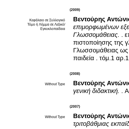
(2009)
Βεντούρης Αντώνι
Κεφάλαιο σε Συλλογικό
Τόμο ή Λήμμα σε Λεξικό/
επιμορφωμένων εξετ
Εγκυκλοπαίδεια
Γλωσσομάθειας.
.
ε
πιστοποίησης της γ
Γλωσσομάθειας ως 
παιδεία
.
(2008)
Βεντούρης Αντώνι
Without Type
γενική διδακτική.
.
Α
(2007)
Βεντούρης Αντώνι
Without Type
τριτοβάθμιας εκπαί