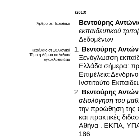
(2013)
Βεντούρης Αντώνι
Άρθρο σε Περιοδικό
εκπαιδευτικού τριτ
Δεδομένων
Βεντούρης Αντών
Κεφάλαιο σε Συλλογικό
Τόμο ή Λήμμα σε Λεξικό/
Ξενόγλωσση εκπαίδ
Εγκυκλοπαίδεια
Ελλάδα σήμερα: προ
Επιμέλεια:Δενδρινο
Ινστιτούτο Εκπαιδευ
Βεντούρης Αντών
αξιολόγηση του μα
την προώθηση της 
και πρακτικές διδασ
Αθήνα
.
ΕΚΠΑ, ΥΠΑΙ
186