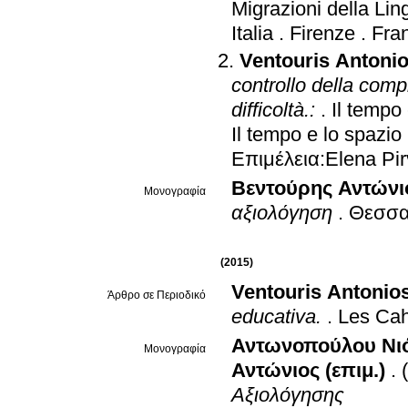
Migrazioni della Lin
Italia
.
Firenze
.
Fran
Ventouris Antoni
controllo della compre
difficoltà.:
.
Il tempo 
Il tempo e lo spazio 
Επιμέλεια:Elena Pi
Βεντούρης Αντώνι
Μονογραφία
αξιολόγηση
.
Θεσσα
(2015)
Ventouris Antonio
Άρθρο σε Περιοδικό
educativa.
.
Les Cah
Αντωνοπούλου Νιό
Μονογραφία
Αντώνιος (επιμ.)
.
Αξιολόγησης