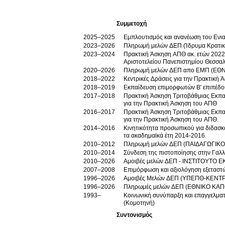
Συμμετοχή
2025–2025
Εμπλουτισμός και ανανέωση του Ενια
2023–2026
Πληρωμή μελών ΔΕΠ (Ίδρυμα Κρατι
2023–2024
Πρακτική Άσκηση ΑΠΘ ακ. ετών 2022-
Αριστοτελείου Πανεπιστημίου Θεσσα
2020–2026
Πληρωμή μελών ΔΕΠ απο ΕΜΠ (ΕΘ
2018–2022
Κεντρικές Δράσεις για την Πρακτική 
2018–2019
Εκπαίδευση επιμορφωτών Β' επιπέδ
2017–2018
Πρακτική Άσκηση Τριτοβάθμιας Εκπαί
για την Πρακτική Άσκηση του ΑΠΘ
2016–2017
Πρακτική Άσκηση Τριτοβάθμιας Εκπαί
για την Πρακτική Άσκηση του ΑΠΘ.
2014–2016
Κινητικότητα προσωπικού για διδασ
τα ακαδημαϊκά έτη 2014-2016.
2010–2012
Πληρωμή μελών ΔΕΠ (ΠΑΙΔΑΓΩΓΙΚΟ
2010–2014
Σύνδεση της πιστοποίησης στην Γαλλι
2010–2026
Αμοιβές μελών ΔΕΠ - ΙΝΣΤΙΤΟΥΤΟ 
2007–2008
Επιμόρφωση και αξιολόγηση εξεταστώ
1996–2026
Αμοιβές Μελών ΔΕΠ (ΥΠΕΠΘ-ΚΕΝΤ
1996–2026
Πληρωμές μελών ΔΕΠ (ΕΘΝΙΚΟ ΚΑΠ
1993–
Κοινωνική συνύπαρξη και επαγγελματ
(Κομοτηνή)
Συντονισμός