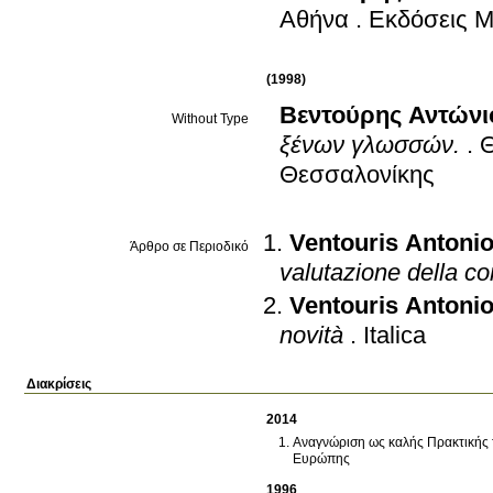
Αθήνα
.
Εκδόσεις 
(1998)
Βεντούρης Αντώνι
Without Type
ξένων γλωσσών.
.
Θ
Θεσσαλονίκης
Ventouris Antoni
Άρθρο σε Περιοδικό
valutazione della co
Ventouris Antoni
novità
.
Italica
Διακρίσεις
2014
Αναγνώριση ως καλής Πρακτικής 
Ευρώπης
1996