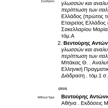
Συνεδρίου
γλωσσών και αναλυ
περίπτωση των ιταλ
Ελλάδος (πρώτος τ
Εταιρείας Ελλάδος
Σακελλαρίου Μαρί
τόμ.Α
Βεντούρης Αντών
γλωσσών και αναλυ
περίπτωση των ιταλ
Μπάκας Θ.
.
Αναλυτ
Ελληνική Πραγματικ
Διάδραση
.
τόμ
(2010)
Βεντούρης Αντώνι
Without Type
Αθήνα
.
Εκδόσεις 