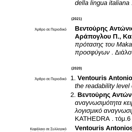
della lingua italiana
(2021)
Βεντούρης Αντώνι
Άρθρο σε Περιοδικό
Αράπογλου Π.
,
Κα
πρότασης του Maka
προσφύγων
.
Διάλο
(2020)
Ventouris Antoni
Άρθρο σε Περιοδικό
the readability level 
Βεντούρης Αντών
αναγνωσιμότητα κει
λογισμικό αναγνωσ
KATHEDRA
.
τόμ.6
Ventouris Antonio
Κεφάλαιο σε Συλλογικό