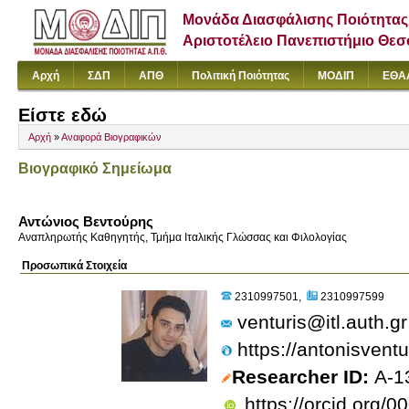
Μονάδα Διασφάλισης Ποιότητας
Αριστοτέλειο Πανεπιστήμιο Θε
Αρχή
ΣΔΠ
ΑΠΘ
Πολιτική Ποιότητας
ΜΟΔΙΠ
ΕΘΑ
Είστε εδώ
Αρχή
»
Αναφορά Βιογραφικών
Βιογραφικό Σημείωμα
Αντώνιος Βεντούρης
Αναπληρωτής Καθηγητής, Τμήμα Ιταλικής Γλώσσας και Φιλολογίας
Προσωπικά Στοιχεία
2310997501
2310997599
venturis@itl.auth.gr
https://antonisvent
Researcher ID
A-1
https://orcid.org/