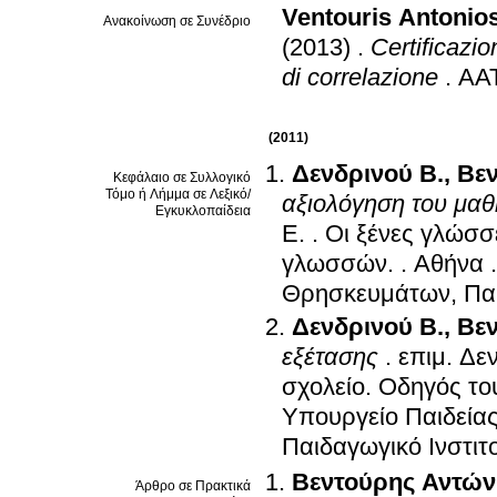
Ventouris Antonio
Ανακοίνωση σε Συνέδριο
(2013)
.
Certificazio
di correlazione
.
AAT
(2011)
Δενδρινού Β.
,
Βεν
Κεφάλαιο σε Συλλογικό
Τόμο ή Λήμμα σε Λεξικό/
αξιολόγηση του μα
Εγκυκλοπαίδεια
Ε.
.
Οι ξένες γλώσσ
γλωσσών.
.
Αθήνα
Θρησκευμάτων, Παι
Δενδρινού Β.
,
Βεν
εξέτασης
.
επιμ.
Δεν
σχολείο. Οδηγός το
Υπουργείο Παιδεία
Παιδαγωγικό Ινστιτ
Βεντούρης Αντών
Άρθρο σε Πρακτικά