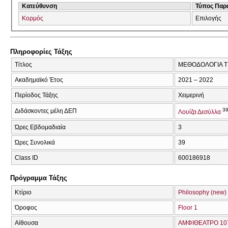
Κατεύθυνση
Τύπος Παρ
Κορμός
Επιλογής
Πληροφορίες Τάξης
Τίτλος
ΜΕΘΟΔΟΛΟΓΙΑ Τ
Ακαδημαϊκό Έτος
2021 – 2022
Περίοδος Τάξης
Χειμερινή
3
Διδάσκοντες μέλη ΔΕΠ
Λουίζα Δεσύλλα
Ώρες Εβδομαδιαία
3
Ώρες Συνολικά
39
Class ID
600186918
Πρόγραμμα Τάξης
Κτίριο
Philosophy (new)
Όροφος
Floor 1
Αίθουσα
ΑΜΦΙΘΕΑΤΡΟ 107