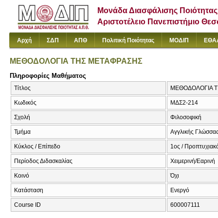
Μονάδα Διασφάλισης Ποιότητας
Αριστοτέλειο Πανεπιστήμιο Θε
Αρχή
ΣΔΠ
ΑΠΘ
Πολιτική Ποιότητας
ΜΟΔΙΠ
ΕΘΑ
ΜΕΘΟΔΟΛΟΓΙΑ ΤΗΣ ΜΕΤΑΦΡΑΣΗΣ
Πληροφορίες Μαθήματος
Τίτλος
ΜΕΘΟΔΟΛΟΓΙΑ Τ
Κωδικός
ΜΔΣ2-214
Σχολή
Φιλοσοφική
Τμήμα
Αγγλικής Γλώσσας
Κύκλος / Επίπεδο
1ος / Προπτυχιακό
Περίοδος Διδασκαλίας
Χειμερινή/Εαρινή
Κοινό
Όχι
Κατάσταση
Ενεργό
Course ID
600007111