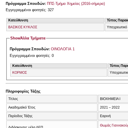
Πρόγραμμα Σπουδών:
ΠΠΣ-Τμήμα Χημείας (2016-σήμερα)
Εγγεγραμμένοι φοιτητές: 327
Κατεύθυνση
Τύπος Παρα
ΒΑΣΙΚΟΣ ΚΥΚΛΟΣ
Υποχρεωτικό
Show
Άλλα Τμήματα
Πρόγραμμα Σπουδών:
ΟΙΝΟΛΟΓΙΑ 1
Εγγεγραμμένοι φοιτητές: 0
Κατεύθυνση
Τύπος Παρ
ΚΟΡΜΟΣ
Υποχρεωτι
Πληροφορίες Τάξης
Τίτλος
ΒΙΟΧΗΜΕΙΑ Ι
Ακαδημαϊκό Έτος
2021 – 2022
Περίοδος Τάξης
Εαρινή
Θωμάς Γιαννακού
Διδάσκοντες μέλη ΔΕΠ