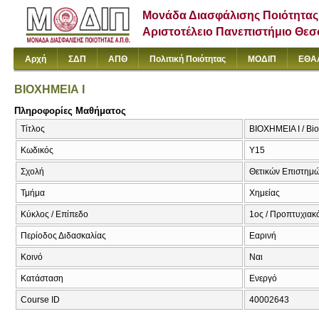
Μονάδα Διασφάλισης Ποιότητας
Αριστοτέλειο Πανεπιστήμιο Θε
Αρχή
ΣΔΠ
ΑΠΘ
Πολιτική Ποιότητας
ΜΟΔΙΠ
ΕΘΑ
ΒΙΟΧΗΜΕΙΑ Ι
Πληροφορίες Μαθήματος
Τίτλος
ΒΙΟΧΗΜΕΙΑ Ι / Bio
Κωδικός
Υ15
Σχολή
Θετικών Επιστημ
Τμήμα
Χημείας
Κύκλος / Επίπεδο
1ος / Προπτυχιακ
Περίοδος Διδασκαλίας
Εαρινή
Κοινό
Ναι
Κατάσταση
Ενεργό
Course ID
40002643