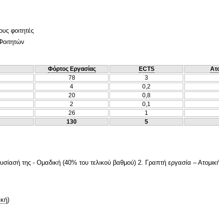
ους φοιτητές
Φοιτητών
Φόρτος Εργασίας
ECTS
Ατ
78
3
4
0,2
20
0,8
2
0,1
26
1
130
5
σίασή της - Ομαδική (40% του τελικού βαθμού) 2. Γραπτή εργασία – Ατομικ
ική
)