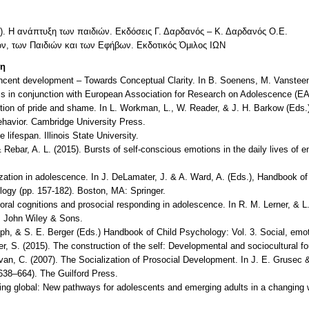
014). Η ανάπτυξη των παιδιών. Εκδόσεις Γ. Δαρδανός – Κ. Δαρδανός Ο.Ε.
ών, των Παιδιών και των Εφήβων. Εκδοτικός Όμιλος ΙΩN
τη
ncent development – Towards Conceptual Clarity. In B. Soenens, M. Vansteen
s in conjunction with European Association for Research on Adolescence (E
olution of pride and shame. In L. Workman, L., W. Reader, & J. H. Barkow (Ed
havior. Cambridge University Press.
lifespan. Illinois State University.
Rebar, A. L. (2015). Bursts of self-conscious emotions in the daily lives of em
ization in adolescence. In J. DeLamater, J. & A. Ward, A. (Eds.), Handbook o
logy (pp. 157-182). Boston, MA: Springer.
Moral cognitions and prosocial responding in adolescence. In R. M. Lerner, & 
: John Wiley & Sons.
olph, & S. E. Berger (Eds.) Handbook of Child Psychology: Vol. 3. Social, emo
, S. (2015). The construction of the self: Developmental and sociocultural fo
livan, C. (2007). The Socialization of Prosocial Development. In J. E. Grusec
 638–664). The Guilford Press.
oing global: New pathways for adolescents and emerging adults in a changing w