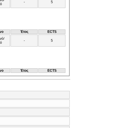
-
5
νό
νο
Έτος
ECTS
νό/
-
5
νό
νο
Έτος
ECTS