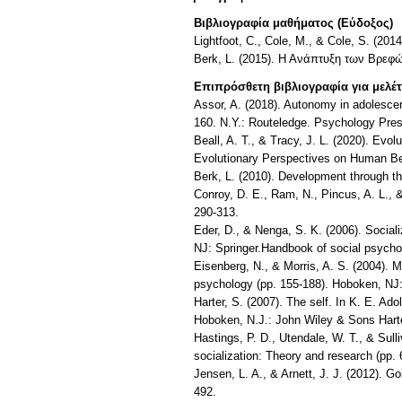
Βιβλιογραφία μαθήματος (Εύδοξος)
Lightfoot, C., Cole, M., & Cole, S. (2
Berk, L. (2015). Η Ανάπτυξη των Βρεφ
Επιπρόσθετη βιβλιογραφία για μελέ
Assor, A. (2018). Autonomy in adolesce
160. N.Y.: Routeledge. Psychology Pres
Beall, A. T., & Tracy, J. L. (2020). Ev
Evolutionary Perspectives on Human Be
Berk, L. (2010). Development through the 
Conroy, D. E., Ram, N., Pincus, A. L., & 
290-313.
Eder, D., & Nenga, S. K. (2006). Social
NJ: Springer.Handbook of social psycho
Eisenberg, N., & Morris, A. S. (2004). 
psychology (pp. 155-188). Hoboken, NJ
Harter, S. (2007). The self. In K. E. Ad
Hoboken, N.J.: John Wiley & Sons Harter
Hastings, P. D., Utendale, W. T., & Sul
socialization: Theory and research (pp.
Jensen, L. A., & Arnett, J. J. (2012). G
492.