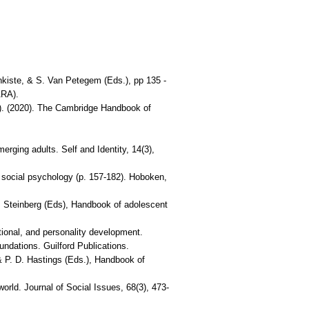
kiste, & S. Van Petegem (Eds.), pp 135 -
ARA).
s.). (2020). The Cambridge Handbook of
erging adults. Self and Identity, 14(3),
f social psychology (p. 157-182). Hoboken,
L. Steinberg (Eds), Handbook of adolescent
tional, and personality development.
undations. Guilford Publications.
 & P. D. Hastings (Eds.), Handbook of
orld. Journal of Social Issues, 68(3), 473-