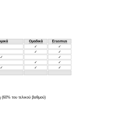
ομικά
Ομαδικά
Erasmus
✓
✓
✓
✓
✓
✓
✓
✓
✓
✓
✓
ή (60% του τελικού βαθμού)