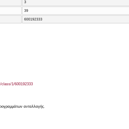
3
39
600192333
el/class/1/600192333
 προγραμμάτων ανταλλαγής.