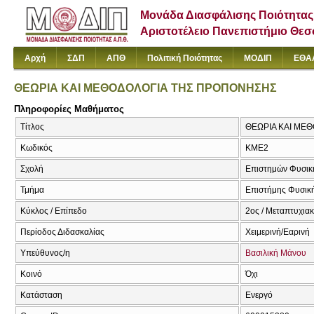
Μονάδα Διασφάλισης Ποιότητας
Αριστοτέλειο Πανεπιστήμιο Θε
Αρχή
ΣΔΠ
ΑΠΘ
Πολιτική Ποιότητας
ΜΟΔΙΠ
ΕΘΑ
ΘΕΩΡΙΑ ΚΑΙ ΜΕΘΟΔΟΛΟΓΙΑ ΤΗΣ ΠΡΟΠΟΝΗΣΗΣ
Πληροφορίες Μαθήματος
Τίτλος
ΘΕΩΡΙΑ ΚΑΙ ΜΕ
Κωδικός
ΚΜΕ2
Σχολή
Επιστημών Φυσική
Τμήμα
Επιστήμης Φυσική
Κύκλος / Επίπεδο
2ος / Μεταπτυχια
Περίοδος Διδασκαλίας
Χειμερινή/Εαρινή
Υπεύθυνος/η
Βασιλική Μάνου
Κοινό
Όχι
Κατάσταση
Ενεργό