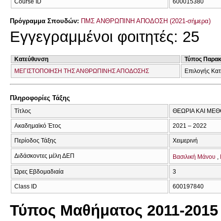
Course ID
600015380
Πρόγραμμα Σπουδών:
ΠΜΣ ΑΝΘΡΩΠΙΝΗ ΑΠΟΔΟΣΗ (2021-σήμερα)
Εγγεγραμμένοι φοιτητές: 25
Κατεύθυνση
Τύπος Παρα
ΜΕΓΙΣΤΟΠΟΙΗΣΗ ΤΗΣ ΑΝΘΡΩΠΙΝΗΣ ΑΠΟΔΟΣΗΣ
Επιλογής Κα
Πληροφορίες Τάξης
Τίτλος
ΘΕΩΡΙΑ ΚΑΙ ΜΕ
Ακαδημαϊκό Έτος
2021 – 2022
Περίοδος Τάξης
Χειμερινή
Διδάσκοντες μέλη ΔΕΠ
Βασιλική Μάνου
Ώρες Εβδομαδιαία
3
Class ID
600197840
Τύπος Μαθήματος 2011-2015