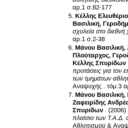
αρ.1 σ.82-177
Κέλλης Ελευθέριο
Βασιλική
,
Γεροδήμ
σχολεία στο διεθνή
αρ.1 σ.2-38
Μάνου Βασιλική
,
Πλούταρχος
,
Γερο
Κέλλης Σπυρίδων
προτάσεις για τον 
των τμημάτων αθλητ
Αναψυχής
.
Μάνου Βασιλική
,
Ζαφειρίδης Ανδρέ
Σπυρίδων
.
(2006)
πλαίσιο των Τ.Α.Δ.
Αθλητισμού & Ανα