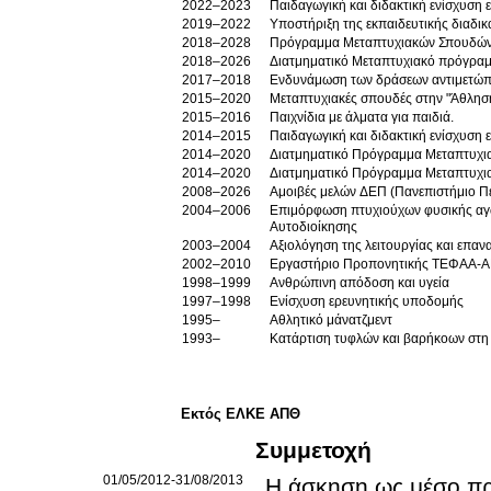
2022–2023
Παιδαγωγική και διδακτική ενίσχυση 
2019–2022
Υποστήριξη της εκπαιδευτικής διαδικ
2018–2028
Πρόγραμμα Μεταπτυχιακών Σπουδών
2018–2026
Διατμηματικό Μεταπτυχιακό πρόγραμμ
2017–2018
Ενδυνάμωση των δράσεων αντιμετώπι
2015–2020
Μεταπτυχιακές σπουδές στην "Άθληση
2015–2016
Παιχνίδια με άλματα για παιδιά.
2014–2015
Παιδαγωγική και διδακτική ενίσχυση
2014–2020
Διατμηματικό Πρόγραμμα Μεταπτυχια
2014–2020
Διατμηματικό Πρόγραμμα Μεταπτυχια
2008–2026
Αμοιβές μελών ΔΕΠ (Πανεπιστήμιο 
2004–2006
Επιμόρφωση πτυχιούχων φυσικής αγ
Αυτοδιοίκησης
2003–2004
Αξιολόγηση της λειτουργίας και επα
2002–2010
Εργαστήριο Προπονητικής ΤΕΦΑΑ-
1998–1999
Ανθρώπινη απόδοση και υγεία
1997–1998
Ενίσχυση ερευνητικής υποδομής
1995–
Αθλητικό μάνατζμεντ
1993–
Κατάρτιση τυφλών και βαρήκοων στη 
Εκτός ΕΛΚΕ ΑΠΘ
Συμμετοχή
01/05/2012-31/08/2013
Η άσκηση ως μέσο π