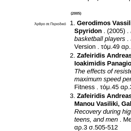
(2005)
Gerodimos Vassil
Άρθρο σε Περιοδικό
Spyridon
.
(2005)
.
basketball players
.
Version
.
Zafeiridis Andrea
Ioakimidis Panagio
The effects of resist
maximum speed pe
Fitness
.
Zafeiridis Andrea
Manou Vasiliki
,
Gal
Recovery during high
teens, and men
.
Me
αρ.3 σ.505-512