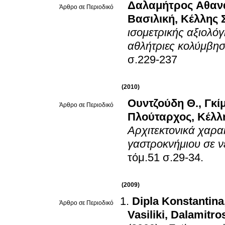
Δαλαμήτρος Αθαν
Άρθρο σε Περιοδικό
Βασιλική
,
Κέλλης 
ισομετρικής αξιολόγ
αθλήτριες κολύμβησ
σ.229-237
(2010)
Ουντζούδη Θ.
,
Γκί
Άρθρο σε Περιοδικό
Πλούταρχος
,
Κέλλ
Αρχιτεκτονικά χαρα
γαστροκνήμιου σε ν
τόμ.51 σ.29-34.
(2009)
Dipla Konstantina
Άρθρο σε Περιοδικό
Vasiliki
,
Dalamitro