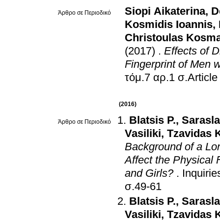
Siopi Aikaterina
,
D
Άρθρο σε Περιοδικό
Kosmidis Ioannis
,
Christoulas Kosm
(2017)
.
Effects of 
Fingerprint of Men 
τόμ.7 αρ.1 σ
(2016)
Blatsis P.
,
Sarasla
Άρθρο σε Περιοδικό
Vasiliki
,
Tzavidas 
Background of a Lon
Affect the Physical
and Girls?
.
Inquiri
σ.49-61
Blatsis P.
,
Sarasla
Vasiliki
,
Tzavidas 