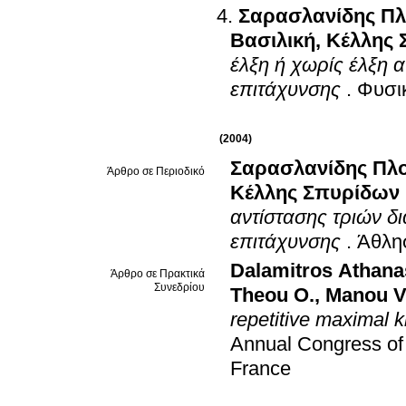
Σαρασλανίδης Π
Βασιλική
,
Κέλλης 
έλξη ή χωρίς έλξη 
επιτάχυνσης
.
Φυσι
(2004)
Σαρασλανίδης Πλ
Άρθρο σε Περιοδικό
Κέλλης Σπυρίδων
αντίστασης τριών δ
επιτάχυνσης
.
Άθλη
Dalamitros Athana
Άρθρο σε Πρακτικά
Συνεδρίου
Theou O.
,
Manou Va
repetitive maximal 
Annual Congress of
France