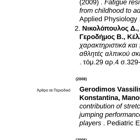
(2009)
.
Fatigue resi
from childhood to a
Applied Physiology
Νικολόπουλος Δ.
Γεροδήμος Β.
,
Κέλ
χαρακτηριστικά και
αθλητές αλπικού σκ
.
τόμ.29 αρ.4 σ
(2008)
Gerodimos Vassili
Άρθρο σε Περιοδικό
Konstantina
,
Manou
contribution of stre
jumping performance
players
.
Pediatric 