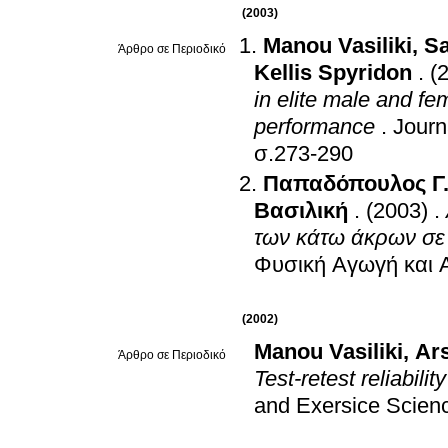
(2003)
Manou Vasiliki
,
Sa
Άρθρο σε Περιοδικό
Kellis Spyridon
.
(
in elite male and fe
performance
.
Journ
σ.273-290
Παπαδόπουλος Γ
Βασιλική
.
(2003)
.
των κάτω άκρων σε 
Φυσική Αγωγή και 
(2002)
Manou Vasiliki
,
Ars
Άρθρο σε Περιοδικό
Test-retest reliabili
and Exersice Scien