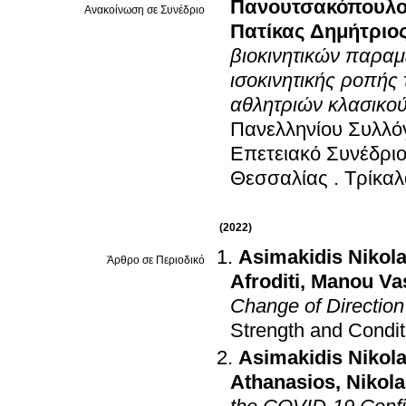
Πανουτσακόπουλο
Ανακοίνωση σε Συνέδριο
Πατίκας Δημήτριο
βιοκινητικών παρα
ισοκινητικής ροπής
αθλητριών κλασικού
Πανελληνίου Συλλό
Επετειακό Συνέδριο
Θεσσαλίας
.
Τρίκαλ
(2022)
Asimakidis Nikola
Άρθρο σε Περιοδικό
Afroditi
,
Manou Vas
Change of Directio
Strength and Condi
Asimakidis Nikola
Athanasios
,
Nikola