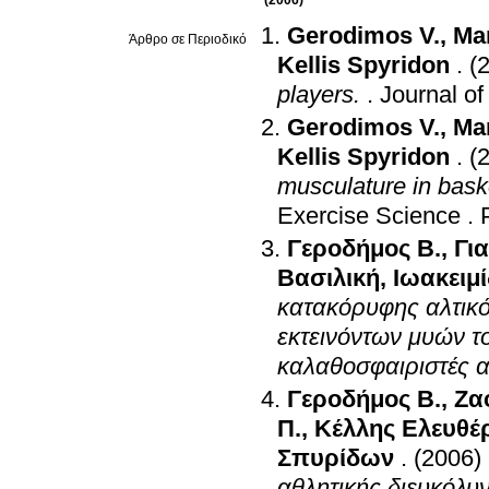
(2006)
Gerodimos V.
,
Man
Άρθρο σε Περιοδικό
Kellis Spyridon
.
(
players.
.
Journal o
Gerodimos V.
,
Man
Kellis Spyridon
.
(
musculature in bask
Exercise Science
.
Γεροδήμος Β.
,
Γι
Βασιλική
,
Ιωακειμί
κατακόρυφης αλτικό
εκτεινόντων μυών τ
καλαθοσφαιριστές α
Γεροδήμος Β.
,
Ζα
Π.
,
Κέλλης Ελευθέ
Σπυρίδων
.
(2006)
αθλητικής διευκόλυ