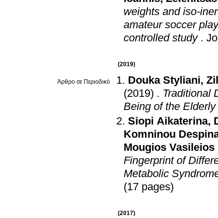
weights and iso-iner
amateur soccer play
controlled study
.
Jo
(2019)
Douka Styliani
,
Zi
Άρθρο σε Περιοδικό
(2019)
.
Traditional
Being of the Elderly
Siopi Aikaterina
,
Komninou Despin
Mougios Vasileios
Fingerprint of Diffe
Metabolic Syndrom
(17 pages)
(2017)