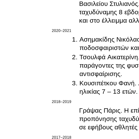
Βασιλείου Στυλιανός
ταχυδύναμης 8 εβδο
και στο έλλειμμα α
2020–2021
Ασημακίδης Νικόλα
ποδοσφαιριστών κα
Τσουλφά Αικατερίνη
παράγοντες της φυσ
αντισφαίρισης
.
Κουσιπέτκου Φανή
.
ηλικίας 7 – 13 ετών
.
2018–2019
Γράψας Πάρις
.
Η επ
προπόνησης ταχυδύν
σε εφήβους αθλητές 
2017–2018