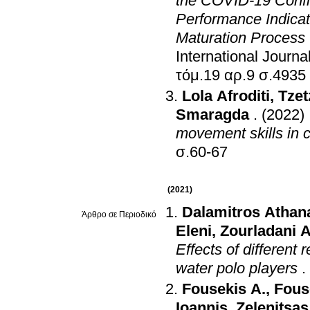
the COVID-19 Confi
Performance Indicat
Maturation Process 
International Journ
τόμ.19 αρ.9 σ.4935
Lola Afroditi
,
Tzet
Smaragda
.
(2022)
movement skills in c
σ.60-67
(2021)
Dalamitros Athan
Άρθρο σε Περιοδικό
Eleni
,
Zourladani 
Effects of different 
water polo players
.
Fousekis A.
,
Fous
Ioannis
,
Zelenitsas