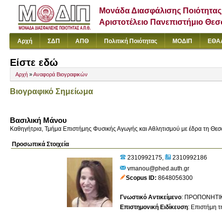
Μονάδα Διασφάλισης Ποιότητας
Αριστοτέλειο Πανεπιστήμιο Θε
Αρχή
ΣΔΠ
ΑΠΘ
Πολιτική Ποιότητας
ΜΟΔΙΠ
ΕΘΑ
Είστε εδώ
Αρχή
»
Αναφορά Βιογραφικών
Βιογραφικό Σημείωμα
Βασιλική Μάνου
Καθηγήτρια, Τμήμα Επιστήμης Φυσικής Αγωγής και Αθλητισμού με έδρα τη Θεσ
Προσωπικά Στοιχεία
2310992175
2310992186
vmanou@phed.auth.gr
Scopus ID
8648056300
Γνωστικό Αντικείμενο
:
ΠΡΟΠΟΝΗΤΙ
Επιστημονική Ειδίκευση
:
Επιστήμη τ