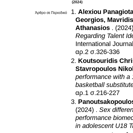
(2024)
Alexiou Panagiot
Άρθρο σε Περιοδικό
Georgios
,
Mavridi
Athanasios
.
(2024
Regarding Talent Id
International Jour
αρ.2 σ.326-336
Koutsouridis Chri
Stavropoulos Niko
performance with a 1
basketball substitut
αρ.1 σ.216-227
Panoutsakopoulos
(2024)
.
Sex differen
performance biomech
in adolescent U18 T