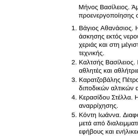
Μήνος Βασίλειος
.
Ά
προενεργοποίησης σ
Βάγιος Αθανάσιος
.
άσκησης εκτός νερο
χεριάς και στη μέγι
τεχνικής
.
Καλτσής Βασίλειος
.
αθλητές και αθλήτρι
Καρατζοβάλης Πέτρ
διποδικών αλτικών
Κερασίδου Στέλλα
.
Η
αναρρίχησης
.
Κόντη Ιωάννα
.
Διαφ
μετά από διαλειμματ
εφήβους και ενήλικ