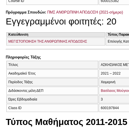
Course ID
600015382
Πρόγραμμα Σπουδών:
ΠΜΣ ΑΝΘΡΩΠΙΝΗ ΑΠΟΔΟΣΗ (2021-σήμερα)
Εγγεγραμμένοι φοιτητές: 20
Κατεύθυνση
Τύπος Παρα
ΜΕΓΙΣΤΟΠΟΙΗΣΗ ΤΗΣ ΑΝΘΡΩΠΙΝΗΣ ΑΠΟΔΟΣΗΣ
Επιλογής Κα
Πληροφορίες Τάξης
Τίτλος
ΑΣΚΗΣΙΑΚΟΣ ΜΕ
Ακαδημαϊκό Έτος
2021 – 2022
Περίοδος Τάξης
Χειμερινή
Διδάσκοντες μέλη ΔΕΠ
Βασίλειος Μούγιο
Ώρες Εβδομαδιαία
3
Class ID
600197844
Τύπος Μαθήματος 2011-2015