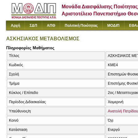
Μονάδα Διασφάλισης Ποιότητας
Αριστοτέλειο Πανεπιστήμιο Θε
Αρχή
ΣΔΠ
ΑΠΘ
Πολιτική Ποιότητας
ΜΟΔΙΠ
ΕΘΑ
ΑΣΚΗΣΙΑΚΟΣ ΜΕΤΑΒΟΛΙΣΜΟΣ
Πληροφορίες Μαθήματος
Τίτλος
ΑΣΚΗΣΙΑΚΟΣ ΜΕ
Κωδικός
ΚΜΕ4
Σχολή
Επιστημών Φυσική
Τμήμα
Επιστήμης Φυσική
Κύκλος / Επίπεδο
2ος / Μεταπτυχια
Περίοδος Διδασκαλίας
Χειμερινή
Υπεύθυνος/η
Ανατολή Πετρίδο
Κοινό
Όχι
Κατάσταση
Ενεργό