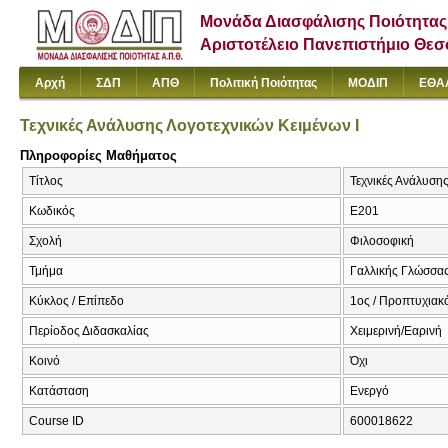
Μονάδα Διασφάλισης Ποιότητας
Αριστοτέλειο Πανεπιστήμιο Θε
Αρχή
ΣΔΠ
ΑΠΘ
Πολιτική Ποιότητας
ΜΟΔΙΠ
ΕΘΑ
Τεχνικές Ανάλυσης Λογοτεχνικών Κειμένων Ι
Πληροφορίες Μαθήματος
Τίτλος
Τεχνικές Ανάλυσης 
Κωδικός
Ε201
Σχολή
Φιλοσοφική
Τμήμα
Γαλλικής Γλώσσας
Κύκλος / Επίπεδο
1ος / Προπτυχιακ
Περίοδος Διδασκαλίας
Χειμερινή/Εαρινή
Κοινό
Όχι
Κατάσταση
Ενεργό
Course ID
600018622