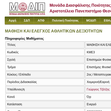
Μονάδα Διασφάλισης Ποιότητας
Αριστοτέλειο Πανεπιστήμιο Θε
Αρχή
ΣΔΠ
ΑΠΘ
Πολιτική Ποιότητας
ΜΟΔΙΠ
ΕΘΑ
ΜΑΘΗΣΗ ΚΑΙ ΕΛΕΓΧΟΣ ΑΘΛΗΤΙΚΩΝ ΔΕΞΙΟΤΗΤΩΝ
Πληροφορίες Μαθήματος
Τίτλος
ΜΑΘΗΣΗ ΚΑΙ ΕΛΕ
Κωδικός
ΚΜΕ3
Σχολή
Επιστημών Φυσική
Τμήμα
Επιστήμης Φυσική
Κύκλος / Επίπεδο
2ος / Μεταπτυχια
Περίοδος Διδασκαλίας
Χειμερινή/Εαρινή
Υπεύθυνος/η
Γεώργιος Τζέτζης
Κοινό
Όχι
Κατάσταση
Ενεργό