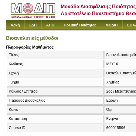
Μονάδα Διασφάλισης Ποιότητας
Αριστοτέλειο Πανεπιστήμιο Θε
Αρχή
ΣΔΠ
ΑΠΘ
Πολιτική Ποιότητας
ΜΟΔΙΠ
ΕΘΑ
Βιοαναλυτικές μέθοδοι
Πληροφορίες Μαθήματος
Τίτλος
Βιοαναλυτικές μέθ
Κωδικός
Μ2Υ16
Σχολή
Θετικών Επιστημ
Τμήμα
Χημείας
Κύκλος / Επίπεδο
2ος / Μεταπτυχια
Περίοδος Διδασκαλίας
Εαρινή
Κοινό
Όχι
Κατάσταση
Ενεργό
Course ID
600015596