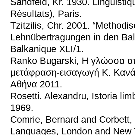
Sandfeld, Kr. 1930. Linguisti
Résultats), Paris.
Tzitzilis, Chr. 2001. “Metho
Lehnübertragungen in den Bal
Balkanique XLI/1.
Ranko Bugarski, Η γλώσσα απ
μετάφραση-εισαγωγή Κ. Κανά
Αθήνα 2011.
Rosetti, Alexandru, Istoria li
1969.
Comrie, Bernard and Corbett, 
Languages, London and New Y