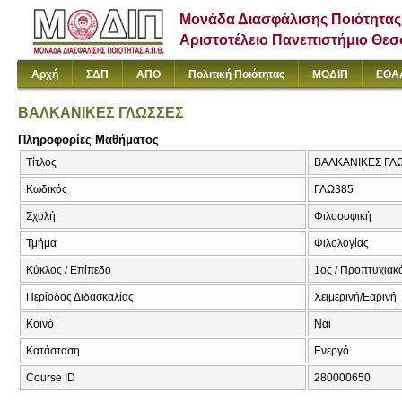
Μονάδα Διασφάλισης Ποιότητας
Αριστοτέλειο Πανεπιστήμιο Θε
Αρχή
ΣΔΠ
ΑΠΘ
Πολιτική Ποιότητας
ΜΟΔΙΠ
ΕΘΑ
ΒΑΛΚΑΝΙΚΕΣ ΓΛΩΣΣΕΣ
Πληροφορίες Μαθήματος
Τίτλος
ΒΑΛΚΑΝΙΚΕΣ ΓΛ
Κωδικός
ΓΛΩ385
Σχολή
Φιλοσοφική
Τμήμα
Φιλολογίας
Κύκλος / Επίπεδο
1ος / Προπτυχιακ
Περίοδος Διδασκαλίας
Χειμερινή/Εαρινή
Κοινό
Ναι
Κατάσταση
Ενεργό
Course ID
280000650