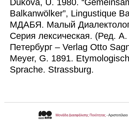
Dukova, U. 1980. “Gemeinsame
Balkanwölker”, Lingustique Ba
МДАБЯ. Maлый Диалeктoлoги
Сepия лeксическaя. (Ред. A.
Пeтeрбуpг – Verlag Otto Sag
Meyer, G. 1891. Etymologisc
Sprache. Strassburg.
Μονάδα Διασφάλισης Ποιότητας
- Αριστοτέλει