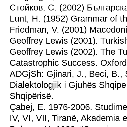
Стойков, С. (2002) Българск
Lunt, H. (1952) Grammar of t
Friedman, V. (2001) Macedon
Geoffrey Lewis (2001). Turkis
Geoffrey Lewis (2002). The T
Catastrophic Success. Oxford
ADGjSh: Gjinari, J., Beci, B., 
Dialektologjik i Gjuhës Shqip
Shqipërisë.
Çabej, E. 1976-2006. Studime 
IV, VI, VII, Tiranë, Akademia