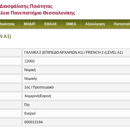
Διασφάλισης Ποιότητας
έλειο Πανεπιστήμιο Θεσσαλονίκης
Ποιότητας
ΜΟΔΙΠ
ΕΘΑΑΕ
ΟΜΕΑ
Αξιολόγηση
Πιστοποί
Ν Α1)
ΓΑΛΛΙΚΑ 2 (ΕΠΙΠΕΔΟ ΑΡΧΑΡΙΩΝ Α1) / FRENCH 2 (LEVEL A1)
Ξ2002
Νομική
Νομικής
1ος / Προπτυχιακό
Χειμερινή/Εαρινή
Όχι
Ενεργό
600013194