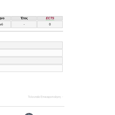
ηνο
Έτος
ECTS
νό
-
0
Τελευταία Επικαιροποίηση
-