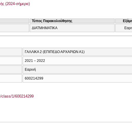
ής (2024-σήμερα)
Τύπος Παρακολούθησης
Εξάμ
ΔΙΑΤΜΗΜΑΤΙΚΑ
Εαρι
ΓΑΛΛΙΚΑ 2 (ΕΠΙΠΕΔΟ ΑΡΧΑΡΙΩΝ Α1)
2021 – 2022
Εαρινή
600214299
el/class/1/600214299