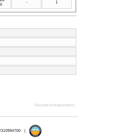
-
1
νό
Τελευταία Επικαιροποίηση
-
 2310994700 |