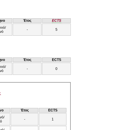
ηνο
Έτος
ECTS
ινό/
-
5
νό
ηνο
Έτος
ECTS
ινό/
-
0
νό
ς
νο
Έτος
ECTS
νό/
-
1
νό
νό/