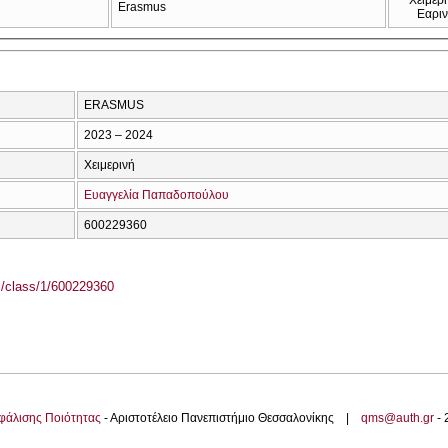
Erasmus
Εαρι
ERASMUS
2023 – 2024
Χειμερινή
Ευαγγελία Παπαδοπούλου
600229360
el/class/1/600229360
φάλισης Ποιότητας
- Αριστοτέλειο Πανεπιστήμιο Θεσσαλονίκης |
qms@auth.gr
-