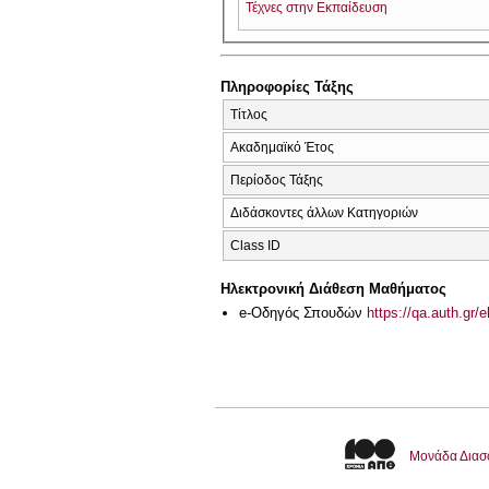
Τέχνες στην Εκπαίδευση
Πληροφορίες Τάξης
Τίτλος
Ακαδημαϊκό Έτος
Περίοδος Τάξης
Διδάσκοντες άλλων Κατηγοριών
Class ID
Ηλεκτρονική Διάθεση Μαθήματος
e-Οδηγός Σπουδών
https://qa.auth.gr/
Μονάδα Διασ