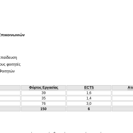
Επικοινωνιών
κπαίδευση
ους φοιτητές
Φοιτητών
Φόρτος Εργασίας
ECTS
Ατ
39
1,6
35
1,4
76
3,0
150
6