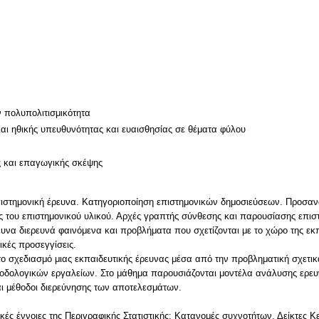
ν
ν πολυπολιτισμικότητα
και ηθικής υπευθυνότητας και ευαισθησίας σε θέματα φύλου
ς και επαγωγικής σκέψης
πιστημονική έρευνα. Κατηγοριοποίηση επιστημονικών δημοσιεύσεων. Προσανα
 του επιστημονικού υλικού. Αρχές γραπτής σύνθεσης και παρουσίασης επισ
υνα διερευνά φαινόμενα και προβλήματα που σχετίζονται με το χώρο της εκ
ικές προσεγγίσεις.
το σχεδιασμό μιας εκπαιδευτικής έρευνας μέσα από την προβληματική σχετικά
οδολογικών εργαλείων. Στο μάθημα παρουσιάζονται μοντέλα ανάλυσης ερευ
ι μέθοδοι διερεύνησης των αποτελεσμάτων.
κές έννοιες της Περιγραφικής Στατιστικής: Κατανομές συχνοτήτων, Δείκτες Κ