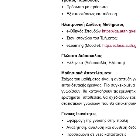
Τρόπος Παράδοσης
Πρόσωπο με πρόσωπο
Eξ απoστάσεως εκπαίδευση
Ηλεκτρονική Διάθεση Μαθήματος
e-Οδηγός Σπουδών
https://qa.auth.gr/
Στον ιστοχώρο του Τμήματος:
eLearning (Moodle):
http://eclass.auth
Γλώσσα Διδασκαλίας
Ελληνικά
(Διδασκαλία, Εξέταση)
Μαθησιακά Αποτελέσματα
Στόχος του μαθήματος είναι η ανάπτυξη γ
εκπαιδευτικής έρευνας. Πιο συγκεκριμένα 
γνωρίσουν, θα κατανοήσουν τις ερευνητικέ
ερωτήματα, υποθέσεις, θα σχεδιάζουν ερευ
στατιστικών γνώσεων που θα αποκτήσουν 
Γενικές Ικανότητες
Εφαρμογή της γνώσης στην πράξη
Αναζήτηση, ανάλυση και σύνθεση δεδο
Προσαρμογή σε νέες καταστάσεις