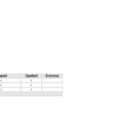
ομικά
Ομαδικά
Erasmus
✓
✓
✓
✓
✓
✓