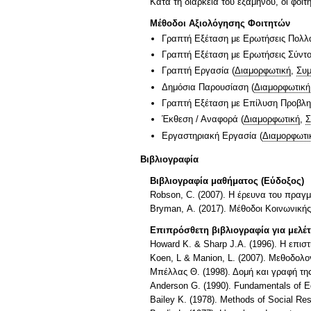
Κατά τη διάρκεια του εξαμήνου, οι φοιτή
Μέθοδοι Αξιολόγησης Φοιτητών
Γραπτή Εξέταση με Ερωτήσεις Πολλ
Γραπτή Εξέταση με Ερωτήσεις Σύντ
Γραπτή Εργασία
(
Διαμορφωτική
,
Συμ
Δημόσια Παρουσίαση
(
Διαμορφωτική
Γραπτή Εξέταση με Επίλυση Προβλ
Έκθεση / Αναφορά
(
Διαμορφωτική
,
Σ
Εργαστηριακή Εργασία
(
Διαμορφωτι
Βιβλιογραφία
Βιβλιογραφία μαθήματος (Εύδοξος)
Robson, C. (2007). Η έρευνα του πραγ
Bryman, Α. (2017). Μέθοδοι Κοινωνική
Επιπρόσθετη βιβλιογραφία για μελέ
Howard K. & Sharp J.A. (1996). H επισ
Koen, L & Manion, L. (2007). Mεθοδολ
Μπέλλας Θ. (1998). Δομή και γραφή τη
Anderson G. (1990). Fundamentals of Ed
Bailey K. (1978). Methods of Social Res