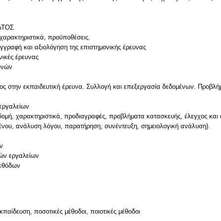
ΑΤΟΣ
 χαρακτηριστικά, προϋποθέσεις.
υγγραφή και αξιολόγηση της επιστημονικής έρευνας
χνικές έρευνας
υνών
ος στην εκπαιδευτική έρευνα. Συλλογή και επεξεργασία δεδομένων. Προβλή
 εργαλείων
 δομή, χαρακτηριστικά, προδιαγραφές, προβλήματα κατασκευής, έλεγχος και α
μένου, ανάλυση λόγου, παρατήρηση, συνέντευξη, σημειολογική ανάλυση).
ν
κών εργαλείων
μεθόδων
κπαίδευση, ποσοτικές μέθοδοι, ποιοτικές μέθοδοι