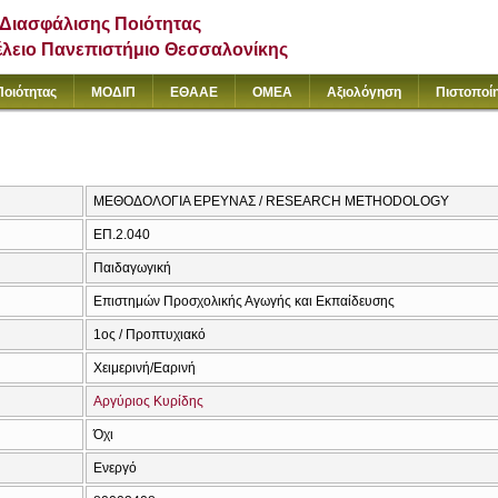
Διασφάλισης Ποιότητας
έλειο Πανεπιστήμιο Θεσσαλονίκης
Ποιότητας
ΜΟΔΙΠ
ΕΘΑΑΕ
ΟΜΕΑ
Αξιολόγηση
Πιστοποί
ΜΕΘΟΔΟΛΟΓΙΑ ΕΡΕΥΝΑΣ / RESEARCH METHODOLOGY
ΕΠ.2.040
Παιδαγωγική
Επιστημών Προσχολικής Αγωγής και Εκπαίδευσης
1ος / Προπτυχιακό
Χειμερινή/Εαρινή
Αργύριος Κυρίδης
Όχι
Ενεργό