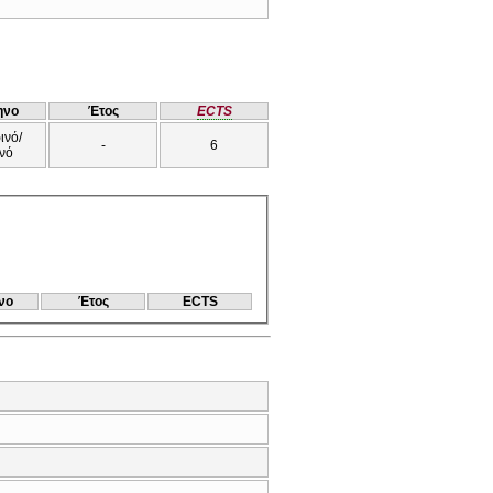
ηνο
Έτος
ECTS
ινό/
-
6
νό
νο
Έτος
ECTS