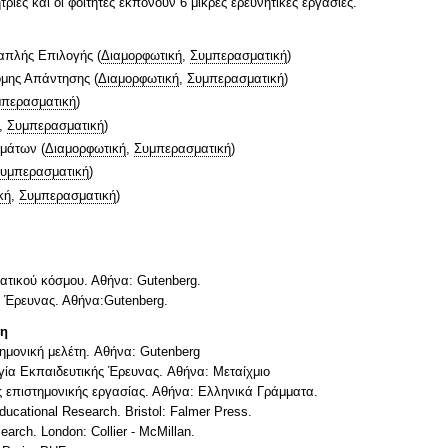
τριες και οι φοιτητές εκπονούν 6 μικρές ερευνητικές εργασίες.
απλής Επιλογής
(
Διαμορφωτική
,
Συμπερασματική
)
ομης Απάντησης
(
Διαμορφωτική
,
Συμπερασματική
)
περασματική
)
,
Συμπερασματική
)
ημάτων
(
Διαμορφωτική
,
Συμπερασματική
)
υμπερασματική
)
κή
,
Συμπερασματική
)
ματικού κόσμου. Αθήνα: Gutenberg.
ς Έρευνας. Αθήνα:Gutenberg.
τη
τημονική μελέτη. Aθήνα: Gutenberg
ογία Eκπαιδευτικής Έρευνας. Aθήνα: Μεταίχμιο
ς επιστημονικής εργασίας. Αθήνα: Ελληνικά Γράμματα.
ucational Research. Bristol: Falmer Press.
earch. London: Collier - McMillan.