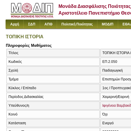
Μονάδα Διασφάλισης Ποιότητας
Αριστοτέλειο Πανεπιστήμιο Θε
Αρχή
ΣΔΠ
ΑΠΘ
Πολιτική Ποιότητας
ΜΟΔΙΠ
ΕΘΑ
ΤΟΠΙΚΗ ΙΣΤΟΡΙΑ
Πληροφορίες Μαθήματος
Τίτλος
ΤΟΠΙΚΗ ΙΣΤΟΡΙΑ
Κωδικός
ΕΠ.2.050
Σχολή
Παιδαγωγική
Τμήμα
Επιστημών Προσχ
Κύκλος / Επίπεδο
1ος / Προπτυχιακ
Περίοδος Διδασκαλίας
Χειμερινή/Εαρινή
Υπεύθυνος/η
Ιφιγένεια Βαμβακί
Κοινό
Όχι
Κατάσταση
Ενεργό