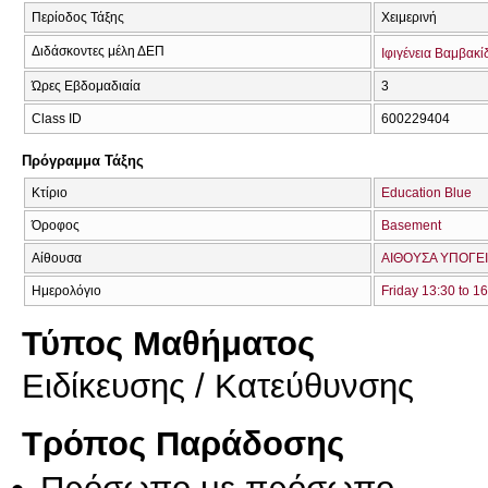
Περίοδος Τάξης
Χειμερινή
Διδάσκοντες μέλη ΔΕΠ
Ιφιγένεια Βαμβακί
Ώρες Εβδομαδιαία
3
Class ID
600229404
Πρόγραμμα Τάξης
Κτίριο
Education Blue
Όροφος
Basement
Αίθουσα
ΑΙΘΟΥΣΑ ΥΠΟΓΕΙ
Ημερολόγιο
Friday 13:30 to 1
Τύπος Μαθήματος
Eιδίκευσης / Kατεύθυνσης
Τρόπος Παράδοσης
Πρόσωπο με πρόσωπο