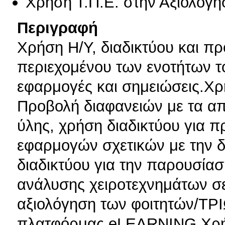
Χρήση Τ.Π.Ε. στην Αξιολόγη
Περιγραφή
Χρήση Η/Υ, διαδικτύου και π
περιεχομένου των ενοτήτων το
εφαρμογές και σημειώσεις.Χρ
Προβολή διαφανειών με τα απα
ύλης, χρήση διαδικτύου για 
εφαρμογών σχετικών με την δ
διαδικτύου για την παρουσία
ανάλυσης χειροτεχνημάτων σ
αξιολόγηση των φοιτητών/ΤΡ
πλατφόρμας eLEARNING.Χρήσ