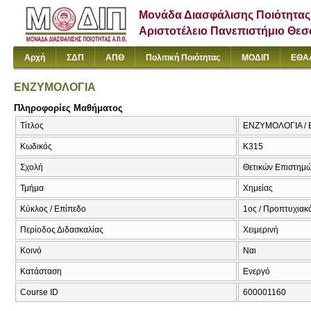
Μονάδα Διασφάλισης Ποιότητας
Αριστοτέλειο Πανεπιστήμιο Θε
Αρχή
ΣΔΠ
ΑΠΘ
Πολιτική Ποιότητας
ΜΟΔΙΠ
ΕΘΑ
ΕΝΖΥΜΟΛΟΓΙΑ
Πληροφορίες Μαθήματος
Τίτλος
ΕΝΖΥΜΟΛΟΓΙΑ / 
Κωδικός
Κ315
Σχολή
Θετικών Επιστημ
Τμήμα
Χημείας
Κύκλος / Επίπεδο
1ος / Προπτυχιακ
Περίοδος Διδασκαλίας
Χειμερινή
Κοινό
Ναι
Κατάσταση
Ενεργό
Course ID
600001160