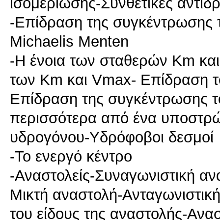
ισομερίωσης-Συνθετικές αντιδρ
-Επίδραση της συγκέντρωσης
Michaelis Menten
-Η ένοια των σταθερών Km κα
των Κm και Vmax- Επίδραση τ
Επίδραση της συγκέντρωσης το
περισσότερα από ένα υποστρώμ
υδρογόνου-Υδρόφοβοι δεσμοί
-Το ενεργό κέντρο
-Αναστολείς-Συναγωνιστική α
Μικτή αναστολή-Ανταγωνιστικ
του είδους της αναστολής-Ανασ