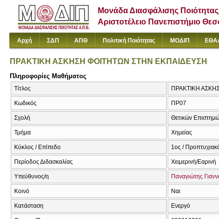
Μονάδα Διασφάλισης Ποιότητας
Αριστοτέλειο Πανεπιστήμιο Θε
Αρχή
ΣΔΠ
ΑΠΘ
Πολιτική Ποιότητας
ΜΟΔΙΠ
ΕΘΑ
ΠΡΑΚΤΙΚΗ ΑΣΚΗΣΗ ΦΟΙΤΗΤΩΝ ΣΤΗΝ ΕΚΠΑΙΔΕΥΣΗ
Πληροφορίες Μαθήματος
Τίτλος
ΠΡΑΚΤΙΚΗ ΑΣΚΗΣΗ
Κωδικός
ΠΡ07
Σχολή
Θετικών Επιστημ
Τμήμα
Χημείας
Κύκλος / Επίπεδο
1ος / Προπτυχιακ
Περίοδος Διδασκαλίας
Χειμερινή/Εαρινή
Υπεύθυνος/η
Παναγιώτης Γιαν
Κοινό
Ναι
Κατάσταση
Ενεργό