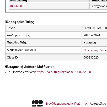
Κατεύθυνση
Τύπος Παρ
ΚΟΡΜΟΣ
Υποχρεωτι
Πληροφορίες Τάξης
Τίτλος
ΠΡΑΚΤΙΚΗ ΑΣΚΗ
Ακαδημαϊκό Έτος
2023 – 2024
Περίοδος Τάξης
Χειμερινή
Διδάσκοντες μέλη ΔΕΠ
Παναγιώτης Γιαν
Class ID
600232520
Ηλεκτρονική Διάθεση Μαθήματος
e-Οδηγός Σπουδών
https://qa.auth.gr/el/class/1/600232520
Μονάδα Διασφάλισης Ποιότητας
- Αριστοτέλει