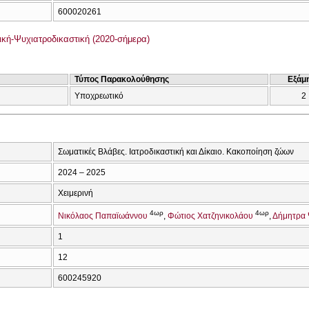
600020261
ική-Ψυχιατροδικαστική (2020-σήμερα)
Τύπος Παρακολούθησης
Εξάμ
Υποχρεωτικό
2
Σωματικές Βλάβες. Ιατροδικαστική και Δίκαιο. Κακοποίηση ζώων
2024 – 2025
Χειμερινή
4ωρ
4ωρ
Νικόλαος Παπαϊωάννου
Φώτιος Χατζηνικολάου
Δήμητρα
1
12
600245920