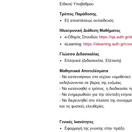
Ειδικού Υποβάθρου
Τρόπος Παράδοσης
Eξ απoστάσεως εκπαίδευση
Ηλεκτρονική Διάθεση Μαθήματος
e-Οδηγός Σπουδών
https://qa.auth.gr/
eLearning:
https://elearning.auth.gr/co
Γλώσσα Διδασκαλίας
Ελληνικά
(Διδασκαλία, Εξέταση)
Μαθησιακά Αποτελέσματα
- Να κατανοήσουν στο ισχύον νομοθετικό 
εκδηλώνονται σε βάρος της ευζωίας.
- Να κατανοηθεί ο τρόπος, η διαδικασία
- Να ενημερωθούν για την σύνταξη κτηνι
- Να διερευνηθεί στο πλαίσιο της συναρ
και τις φυσικές ελευθερίες.
Γενικές Ικανότητες
Εφαρμογή της γνώσης στην πράξη