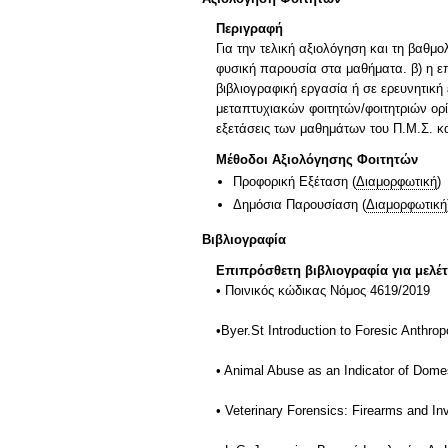
Περιγραφή
Για την τελική αξιολόγηση και τη βαθμο
φυσική παρουσία στα μαθήματα. β) η επ
βιβλιογραφική εργασία ή σε ερευνητικ
μεταπτυχιακών φοιτητών/φοιτητριών ορίζ
εξετάσεις των μαθημάτων του Π.Μ.Σ. και
Μέθοδοι Αξιολόγησης Φοιτητών
Προφορική Εξέταση
(
Διαμορφωτική
)
Δημόσια Παρουσίαση
(
Διαμορφωτική
Βιβλιογραφία
Επιπρόσθετη βιβλιογραφία για μελέ
• Ποινικός κώδικας Νόμος 4619/2019
•Byer.St Introduction to Foresic Anth
• Animal Abuse as an Indicator of Dome
• Veterinary Forensics: Firearms and In