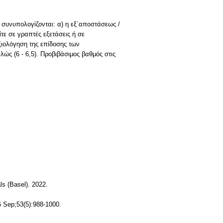
α συνυπολογίζονται: α) η εξ΄αποστάσεως /
τε σε γραπτές εξετάσεις ή σε
ξιολόγηση της επίδοσης των
λώς (6 ‐ 6,5). Προβιβάσιμος βαθμός στις
ls (Basel). 2022.
16 Sep;53(5):988-1000.