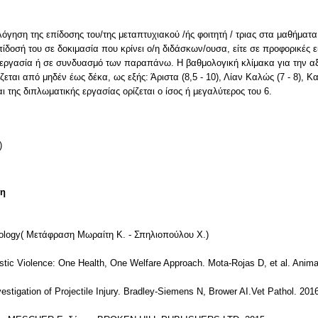
λόγηση της επίδοσης του/της μεταπτυχιακού /ής φοιτητή / τριας στα μαθήματ
ίδοσή του σε δοκιμασία που κρίνει ο/η διδάσκων/ουσα, είτε σε προφορικές εί
ή εργασία ή σε συνδυασμό των παραπάνω. Η βαθμολογική κλίμακα για την α
εται από μηδέν έως δέκα, ως εξής: Άριστα (8,5 ‐ 10), Λίαν Καλώς (7 ‐ 8), Κα
 της διπλωματικής εργασίας ορίζεται ο ίσος ή μεγαλύτερος του 6.
)
τη
ropology( Μετάφραση Μωραίτη Κ. - Σπηλιοπούλου Χ.)
stic Violence: One Health, One Welfare Approach. Mota-Rojas D, et al. Anima
vestigation of Projectile Injury. Bradley-Siemens N, Brower AI.Vet Pathol. 20