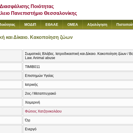
Διασφάλισης Ποιότητας
έλειο Πανεπιστήμιο Θεσσαλονίκης
Ποιότητας
ΜΟΔΙΠ
ΕΘΑΑΕ
ΟΜΕΑ
Αξιολόγηση
Πιστοποί
κή και Δίκαιο. Κακοποίηση ζώων
Σωματικές Βλάβες. Ιατροδικαστική και Δίκαιο. Κακοποίηση ζώων / B
Law. Animal abuse
ΤΙΜΙΒ011
Επιστημών Υγείας
Ιατρικής
2ος / Μεταπτυχιακό
Χειμερινή
Φώτιος Χατζηνικολάου
Όχι
Ενεργό