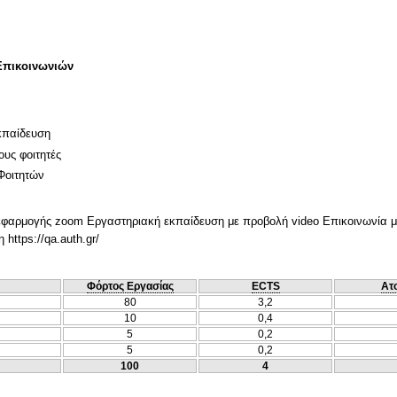
Επικοινωνιών
κπαίδευση
ους φοιτητές
Φοιτητών
φαρμογής zoom Εργαστηριακή εκπαίδευση με προβολή video Επικοινωνία με
https://qa.auth.gr/
Φόρτος Εργασίας
ECTS
Ατ
80
3,2
10
0,4
5
0,2
5
0,2
100
4