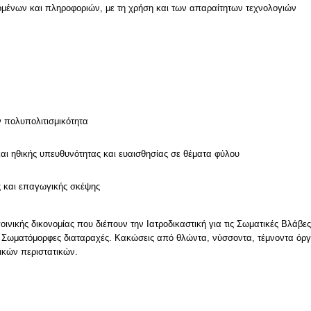
μένων και πληροφοριών, με τη χρήση και των απαραίτητων τεχνολογιών
ν
ν πολυπολιτισμικότητα
και ηθικής υπευθυνότητας και ευαισθησίας σε θέματα φύλου
ς και επαγωγικής σκέψης
οινικής δικονομίας που διέπουν την Ιατροδικαστική για τις Σωματικές Βλάβ
 Σωματόμορφες διαταραχές. Κακώσεις από θλώντα, νύσσοντα, τέμνοντα όργ
ικών περιστατικών.