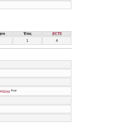
ηνο
Έτος
ECTS
1
4
4ωρ
 Ψάλλα