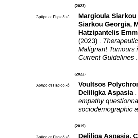
(2023)
Margioula Siarkou
Άρθρο σε Περιοδικό
Siarkou Georgia
,
M
Hatzipantelis Emm
(2023)
.
Therapeutic
Malignant Tumours 
Current Guidelines
(2022)
Voultsos Polychro
Άρθρο σε Περιοδικό
Deliligka Aspasia
empathy questionnai
sociodemographic and
(2019)
Deliliga Aspasia
,
C
Άρθρο σε Περιοδικό