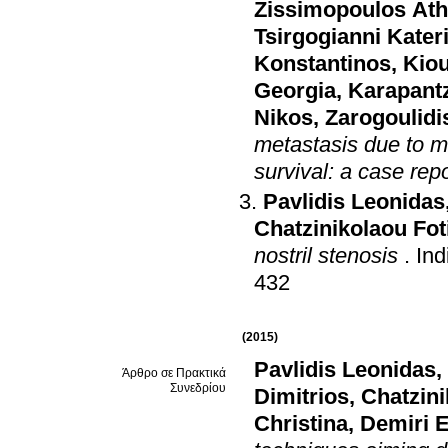
Zissimopoulos At
Tsirgogianni Kater
Konstantinos
,
Kiou
Georgia
,
Karapantz
Nikos
,
Zarogoulidis
metastasis due to 
survival: a case repo
Pavlidis Leonidas
Chatzinikolaou Fot
nostril stenosis
.
Ind
432
(2015)
Pavlidis Leonidas
,
Άρθρο σε Πρακτικά
Συνεδρίου
Dimitrios
,
Chatzini
Christina
,
Demiri E