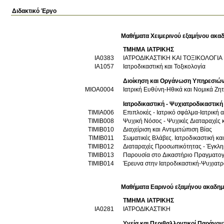
Διδακτικό Έργο
Μαθήματα Χειμερινού εξαμήνου ακαδ
ΤΜΗΜΑ ΙΑΤΡΙΚΗΣ
ΙΑ0383
ΙΑΤΡΟΔΙΚΑΣΤΙΚΗ ΚΑΙ ΤΟΞΙΚΟΛΟΓΙΑ
ΙΑ1057
Ιατροδικαστική και Τοξικολογία
Διοίκηση και Οργάνωση Υπηρεσιών 
ΜΙΟΑ0004
Ιατρική Ευθύνη-Ηθικά και Νομικά Ζη
Ιατροδικαστική - Ψυχιατροδικαστική
ΤΙΜΙΑ006
Επιπλοκές - Ιατρικό σφάλμα-Ιατρική α
ΤΙΜΙΒ008
Ψυχική Νόσος - Ψυχικές Διαταραχές 
ΤΙΜΙΒ010
Διαχείριση και Αντιμετώπιση Βίας
ΤΙΜΙΒ011
Σωματικές Βλάβες. Ιατροδικαστική κα
ΤΙΜΙΒ012
ΤΙΜΙΒ013
Παρουσία στο Δικαστήριο Πραγματογ
ΤΙΜΙΒ014
Έρευνα στην Ιατροδικαστική-Ψυχιατρ
Μαθήματα Εαρινού εξαμήνου ακαδημ
ΤΜΗΜΑ ΙΑΤΡΙΚΗΣ
ΙΑ0281
ΙΑΤΡΟΔΙΚΑΣΤΙΚΗ
Υγεία και Περιβαλλοντικοί Παράγον