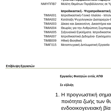
ΝΜΙΥΠΠΒ7
Μελέτη Θεμάτων Περιβάλλοντος σε Υγ
Ιατροδικαστική - Ψυχιατροδικαστική
ΤΙΜΙΑ001
Ιατροδικαστική-Γενικό πλαίσιο - Ιστο
ΤΙΜΙΑ002
Κατάταξη Ψυχολογικών Διαταραχών-
ΤΙΜΙΑ003
Δίκαιο και Δικαιοσύνη. Δικαστήρια και
ΤΙΜΙΑ004
Θεωρίες για την Ανθρώπινη Συμπεριφ
ΤΙΜΙΑ005
Σεξουαλικά Εγκλήματα. Ιατροδικαστι
ΤΙΜΙΑ007
Ιατροδικαστικά Δεδομένα- Εγκληματ
ΤΙΜΙΒ009
Ηθική-Βιοηθική
ΤΙΜΙΓ015
Μεταπτυχιακή Διπλωματική Εργασία
Επίβλεψη Εργασιών
Εργασίες Φοιτητών εντός ΑΠΘ
Σε εξέλιξη
Η προγνωστική σημασ
ποιότητα ζωής των θ
ενδοοικογενειακή βία