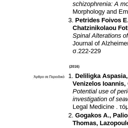
schizophrenia: A m
Morphology and Em
Petrides Foivos E
Chatzinikolaou Fot
Spinal Alterations o
Journal of Alzheime
σ.222-229
(2016)
Deliligka Aspasia
Άρθρο σε Περιοδικό
Venizelos Ioannis
,
Potential use of per
investigation of se
Legal Medicine
.
Gogakos A.
,
Palio
Thomas
,
Lazopoulo