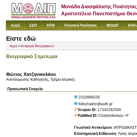
Μονάδα Διασφάλισης Ποιότητας
Αριστοτέλειο Πανεπιστήμιο Θε
Αρχή
ΣΔΠ
ΑΠΘ
Πολιτική Ποιότητας
ΜΟΔΙΠ
ΕΘΑ
Είστε εδώ
Αρχή
»
Αναφορά Βιογραφικών
Βιογραφικό Σημείωμα
Φώτιος Χατζηνικολάου
Αναπληρωτής Καθηγητής, Τμήμα Ιατρικής
Προσωπικά Στοιχεία
2310999235
fotischatzin@auth.gr
Scopus ID
17345292500
PubMed ID
Chatzinikolaou +F
Γνωστικό Αντικείμενο
:
ΙΑΤΡΟΔΙΚΑΣΤΙ
Επιστημονική Ειδίκευση
:
Υγεία
Ιατρι