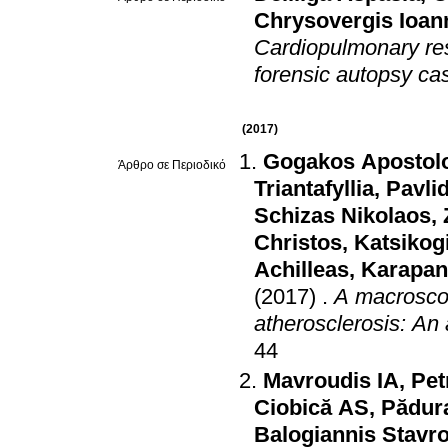
Chrysovergis Ioan
Cardiopulmonary res
forensic autopsy ca
(2017)
Gogakos Apostolo
Άρθρο σε Περιοδικό
Triantafyllia
,
Pavli
Schizas Nikolaos
,
Christos
,
Katsikog
Achilleas
,
Karapant
(2017)
.
A macroscop
atherosclerosis: An
44
Mavroudis IA
,
Pet
Ciobică AS
,
Pădura
Balogiannis Stavr