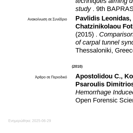
techniques aiming d
study
.
9th BAPRAS
Pavlidis Leonidas
,
Ανακοίνωση σε Συνέδριο
Chatzinikolaou Fot
(2015)
.
Comparison 
of carpal tunnel syn
Thessaloniki, Greec
(2010)
Apostolidou C.
,
Ko
Άρθρο σε Περιοδικό
Psaroulis Dimitrio
Hemorrhage Induced
Open Forensic Scie
Ενημερώθηκε: 2025-06-29