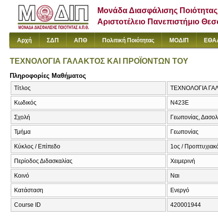
Μονάδα Διασφάλισης Ποιότητας
Αριστοτέλειο Πανεπιστήμιο Θε
Αρχή
ΣΔΠ
ΑΠΘ
Πολιτική Ποιότητας
ΜΟΔΙΠ
ΕΘΑ
ΤΕΧΝΟΛΟΓΙΑ ΓΑΛΑΚΤΟΣ ΚΑΙ ΠΡΟΪΟΝΤΩΝ ΤΟΥ
Πληροφορίες Μαθήματος
Τίτλος
ΤΕΧΝΟΛΟΓΙΑ ΓΑ
Κωδικός
Ν423Ε
Σχολή
Γεωπονίας, Δασολ
Τμήμα
Γεωπονίας
Κύκλος / Επίπεδο
1ος / Προπτυχιακ
Περίοδος Διδασκαλίας
Χειμερινή
Κοινό
Ναι
Κατάσταση
Ενεργό
Course ID
420001944