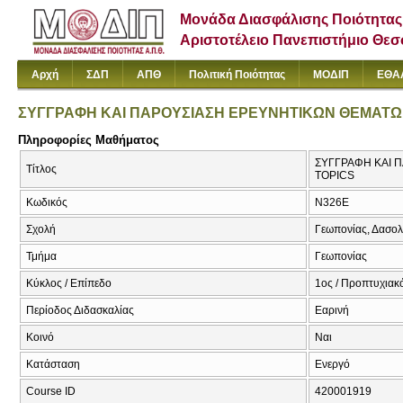
Μονάδα Διασφάλισης Ποιότητας
Αριστοτέλειο Πανεπιστήμιο Θε
Αρχή
ΣΔΠ
ΑΠΘ
Πολιτική Ποιότητας
ΜΟΔΙΠ
ΕΘΑ
ΣΥΓΓΡΑΦΗ ΚΑΙ ΠΑΡΟΥΣΙΑΣΗ ΕΡΕΥΝΗΤΙΚΩΝ ΘΕΜΑΤ
Πληροφορίες Μαθήματος
ΣΥΓΓΡΑΦΗ ΚΑΙ 
Τίτλος
TOPICS
Κωδικός
Ν326Ε
Σχολή
Γεωπονίας, Δασολ
Τμήμα
Γεωπονίας
Κύκλος / Επίπεδο
1ος / Προπτυχιακ
Περίοδος Διδασκαλίας
Εαρινή
Κοινό
Ναι
Κατάσταση
Ενεργό
Course ID
420001919