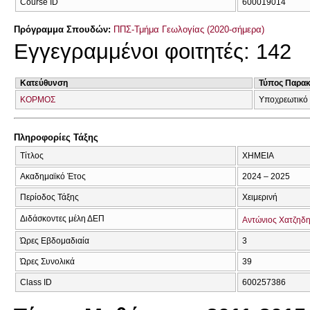
Course ID
600019014
Πρόγραμμα Σπουδών:
ΠΠΣ-Τμήμα Γεωλογίας (2020-σήμερα)
Εγγεγραμμένοι φοιτητές: 142
Κατεύθυνση
Τύπος Παρα
ΚΟΡΜΟΣ
Υποχρεωτικό
Πληροφορίες Τάξης
Τίτλος
ΧΗΜΕΙΑ
Ακαδημαϊκό Έτος
2024 – 2025
Περίοδος Τάξης
Χειμερινή
Διδάσκοντες μέλη ΔΕΠ
Αντώνιος Χατζηδ
Ώρες Εβδομαδιαία
3
Ώρες Συνολικά
39
Class ID
600257386