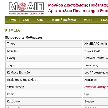
Μονάδα Διασφάλισης Ποιότητας
Αριστοτέλειο Πανεπιστήμιο Θε
Αρχή
ΣΔΠ
ΑΠΘ
Πολιτική Ποιότητας
ΜΟΔΙΠ
ΕΘΑ
ΧΗΜΕΙΑ
Πληροφορίες Μαθήματος
Τίτλος
ΧΗΜΕΙΑ / Chemist
Κωδικός
NGGN 103Y
Σχολή
Θετικών Επιστημ
Τμήμα
Γεωλογίας
Κύκλος / Επίπεδο
1ος / Προπτυχιακ
Περίοδος Διδασκαλίας
Χειμερινή
Υπεύθυνος/η
Αντώνιος Χατζηδ
Κοινό
Όχι
Κατάσταση
Ενεργό