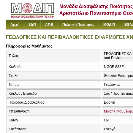
Μονάδα Διασφάλισης Ποιότητας
Αριστοτέλειο Πανεπιστήμιο Θε
Αρχή
ΣΔΠ
ΑΠΘ
Πολιτική Ποιότητας
ΜΟΔΙΠ
ΕΘΑ
ΓΕΩΛΟΓΙΚΕΣ ΚΑΙ ΠΕΡΙΒΑΛΛΟΝΤΙΚΕΣ ΕΦΑΡΜΟΓΕΣ 
Πληροφορίες Μαθήματος
ΓΕΩΛΟΓΙΚΕΣ ΚΑ
Τίτλος
and Environmental
Κωδικός
NGGΕ 833Ε
Σχολή
Θετικών Επιστημ
Τμήμα
Γεωλογίας
Κύκλος / Επίπεδο
1ος / Προπτυχιακ
Περίοδος Διδασκαλίας
Εαρινή
Υπεύθυνος/η
Μιχαήλ Φουμέλης
Κοινό
Όχι
Κατάσταση
Ενεργό