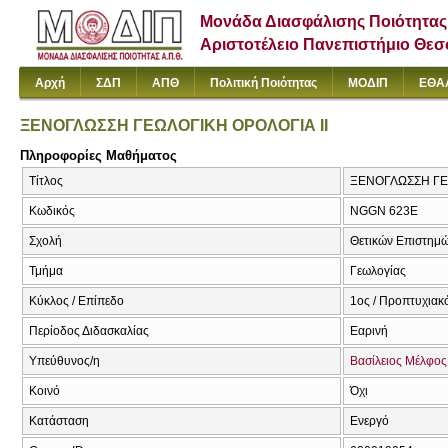
Μονάδα Διασφάλισης Ποιότητας
Αριστοτέλειο Πανεπιστήμιο Θε
Αρχή
ΣΔΠ
ΑΠΘ
Πολιτική Ποιότητας
ΜΟΔΙΠ
ΕΘΑ
ΞΕΝΟΓΛΩΣΣΗ ΓΕΩΛΟΓΙΚΗ ΟΡΟΛΟΓΙΑ ΙΙ
Πληροφορίες Μαθήματος
Τίτλος
ΞΕΝΟΓΛΩΣΣΗ ΓΕΩΛ
Κωδικός
NGGN 623E
Σχολή
Θετικών Επιστημ
Τμήμα
Γεωλογίας
Κύκλος / Επίπεδο
1ος / Προπτυχιακ
Περίοδος Διδασκαλίας
Εαρινή
Υπεύθυνος/η
Βασίλειος Μέλφος
Κοινό
Όχι
Κατάσταση
Ενεργό