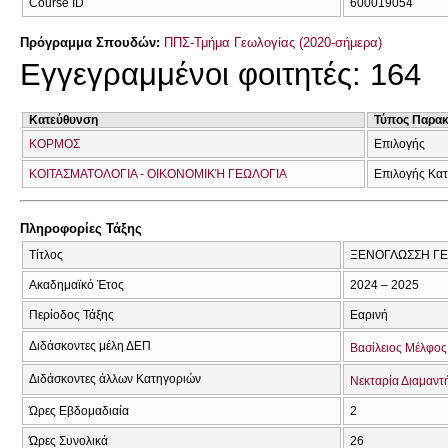
Course ID
600019054
Πρόγραμμα Σπουδών:
ΠΠΣ-Τμήμα Γεωλογίας (2020-σήμερα)
Εγγεγραμμένοι φοιτητές: 164
Κατεύθυνση
Τύπος Παρα
ΚΟΡΜΟΣ
Επιλογής
ΚΟΙΤΑΣΜΑΤΟΛΟΓΙΑ - ΟΙΚΟΝΟΜΙΚΉ ΓΕΩΛΟΓΙΑ
Επιλογής Κα
Πληροφορίες Τάξης
Τίτλος
ΞΕΝΟΓΛΩΣΣΗ ΓΕΩ
Ακαδημαϊκό Έτος
2024 – 2025
Περίοδος Τάξης
Εαρινή
Διδάσκοντες μέλη ΔΕΠ
Βασίλειος Μέλφος
Διδάσκοντες άλλων Κατηγοριών
Νεκταρία Διαμαντ
Ώρες Εβδομαδιαία
2
Ώρες Συνολικά
26