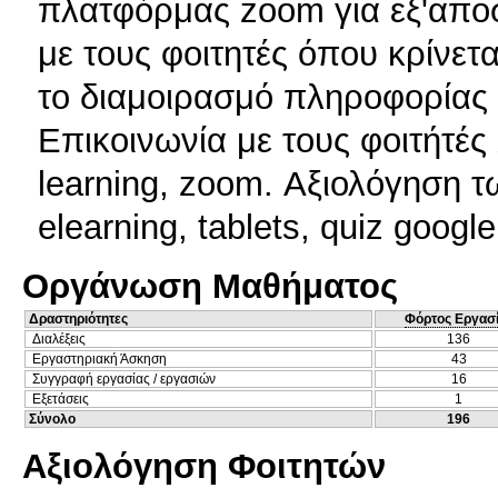
πλατφόρμας zoom για εξ'αποσ
με τους φοιτητές όπου κρίνετ
το διαμοιρασμό πληροφορίας 
Επικοινωνία με τους φοιτήτές 
learning, zoom. Αξιολόγηση
elearning, tablets, quiz google
Οργάνωση Μαθήματος
Δραστηριότητες
Φόρτος Εργασ
Διαλέξεις
136
Εργαστηριακή Άσκηση
43
Συγγραφή εργασίας / εργασιών
16
Εξετάσεις
1
Σύνολο
196
Αξιολόγηση Φοιτητών