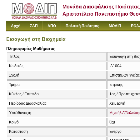
Μονάδα Διασφάλισης Ποιότητας
Αριστοτέλειο Πανεπιστήμιο Θε
Αρχή
ΣΔΠ
ΑΠΘ
Πολιτική Ποιότητας
ΜΟΔΙΠ
ΕΘΑ
Εισαγωγή στη Βιοχημεία
Πληροφορίες Μαθήματος
Τίτλος
Εισαγωγή στη Βιοχ
Κωδικός
ΙΑ1004
Σχολή
Επιστημών Υγείας
Τμήμα
Ιατρικής
Κύκλος / Επίπεδο
1ος / Προπτυχιακ
Περίοδος Διδασκαλίας
Χειμερινή
Υπεύθυνος/η
Μιχαήλ Αϊβαλιώτη
Κοινό
Όχι
Κατάσταση
Ενεργό