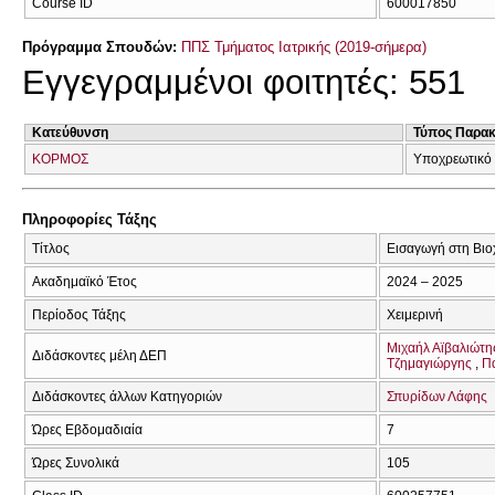
Course ID
600017850
Πρόγραμμα Σπουδών:
ΠΠΣ Τμήματος Ιατρικής (2019-σήμερα)
Εγγεγραμμένοι φοιτητές: 551
Κατεύθυνση
Τύπος Παρα
ΚΟΡΜΟΣ
Υποχρεωτικό
Πληροφορίες Τάξης
Τίτλος
Εισαγωγή στη Βιο
Ακαδημαϊκό Έτος
2024 – 2025
Περίοδος Τάξης
Χειμερινή
Μιχαήλ Αϊβαλιώτη
Διδάσκοντες μέλη ΔΕΠ
Τζημαγιώργης
Π
Διδάσκοντες άλλων Κατηγοριών
Σπυρίδων Λάφης
Ώρες Εβδομαδιαία
7
Ώρες Συνολικά
105