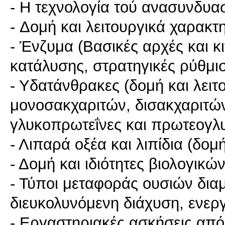
- Η τεχνολογία τού ανασυνδυ
- Δομή και λειτουργικά χαρακτ
- Ένζυμα (Βασικές αρχές και κ
κατάλυσης, στρατηγικές ρύθμισ
- Υδατάνθρακες (δομή και λειτ
μονοσακχαριτών, δισακχαριτώ
γλυκοπρωτεΐνες και πρωτεογλυ
- Λιπαρά οξέα και λιπίδια (δομ
- Δομή και ιδιότητες βιολογικ
- Τύποι μεταφοράς ουσιών δια
διευκολυνόμενη διάχυση, ενερ
- Εργαστηριακές ασκήσεις από