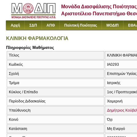
Μονάδα Διασφάλισης Ποιότητας
Αριστοτέλειο Πανεπιστήμιο Θε
Αρχή
ΣΔΠ
ΑΠΘ
Πολιτική Ποιότητας
ΜΟΔΙΠ
ΕΘΑ
ΚΛΙΝΙΚΗ ΦΑΡΜΑΚΟΛΟΓΙΑ
Πληροφορίες Μαθήματος
Τίτλος
ΚΛΙΝΙΚΗ ΦΑΡΜΑΚΟ
Κωδικός
ΙΑ0293
Σχολή
Επιστημών Υγείας
Τμήμα
Ιατρικής
Κύκλος / Επίπεδο
1ος / Προπτυχιακ
Περίοδος Διδασκαλίας
Χειμερινή
Υπεύθυνος/η
Δημήτριος Κούβε
Κοινό
Όχι
Κατάσταση
Μη Ενεργό