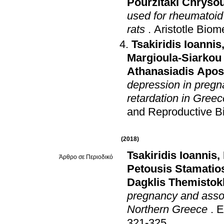
Pourzitaki Chryso
used for rheumatoid 
rats
.
Aristotle Biom
Tsakiridis Ioannis
Margioula-Siarkou
Athanasiadis Apos
depression in pregn
retardation in Greec
and Reproductive B
(2018)
Tsakiridis Ioannis
,
Άρθρο σε Περιοδικό
Petousis Stamatio
Dagklis Themistokl
pregnancy and associ
Northern Greece
.
E
321-325