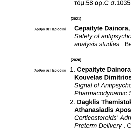
τόμ.58 αρ.C σ.1
(2021)
Cepaityte Dainora
Άρθρο σε Περιοδικό
Safety of antipsycho
analysis studies
.
Be
(2020)
Cepaityte Dainora
Άρθρο σε Περιοδικό
Kouvelas Dimitrio
Signal of Antipsyc
Pharmacodynamic 
Dagklis Themistok
Athanasiadis Apos
Corticosteroids’ Adm
Preterm Delivery
.
C