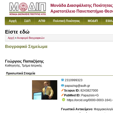
Μονάδα Διασφάλισης Ποιότητας
Αριστοτέλειο Πανεπιστήμιο Θε
Αρχή
ΣΔΠ
ΑΠΘ
Πολιτική Ποιότητας
ΜΟΔΙΠ
ΕΘΑ
Είστε εδώ
Αρχή
»
Αναφορά Βιογραφικών
Βιογραφικό Σημείωμα
Γεώργιος Παπαζήσης
Καθηγητής, Τμήμα Ιατρικής
Προσωπικά Στοιχεία
2310999323
papazisg@auth.gr
Scopus ID
8243827000
PubMed ID
Papazisis+G
https://orcid.org/0000-0003-1641
Γνωστικό Αντικείμενο
:
Φαρμακολογία