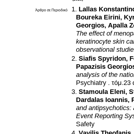
Lallas Konstantin
Άρθρο σε Περιοδικό
Boureka Eirini
,
Kyr
Georgios
,
Apalla Z
The effect of menop
keratinocyte skin c
observational studi
Siafis Spyridon
,
F
Papazisis Georgio
analysis of the nati
Psychiatry
.
τόμ.23 
Stamoula Eleni
,
S
Dardalas Ioannis
,
and antipsychotics: 
Event Reporting S
Safety
Vavilis Theofanis