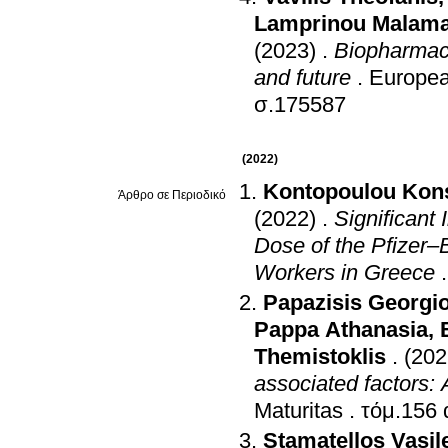
Lamprinou Malama
(2023)
.
Biopharmace
and future
.
Europea
σ.175587
(2022)
Kontopoulou Kons
Άρθρο σε Περιοδικό
(2022)
.
Significant 
Dose of the Pfizer
Workers in Greece
Papazisis Georgi
Pappa Athanasia
,
Themistoklis
.
(202
associated factors:
Maturitas
.
Stamatellos Vasile