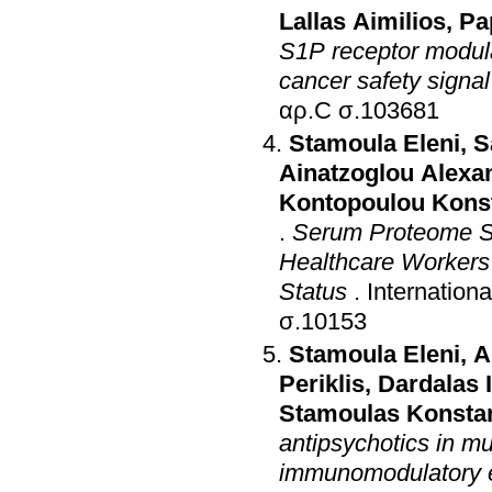
Lallas Aimilios
,
Pa
S1P receptor modulat
cancer safety signal
αρ.C σ.103681
Stamoula Eleni
,
S
Ainatzoglou Alexa
Kontopoulou Kons
.
Serum Proteome S
Healthcare Workers 
Status
.
Internation
σ.10153
Stamoula Εleni
,
A
Periklis
,
Dardalas 
Stamoulas Konsta
antipsychotics in mul
immunomodulatory e