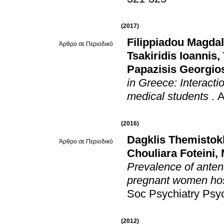
(2017)
Filippiadou Magdal
Άρθρο σε Περιοδικό
Tsakiridis Ioannis
,
Papazisis Georgio
in Greece: Interacti
medical students
.
A
(2016)
Dagklis Themistokl
Άρθρο σε Περιοδικό
Chouliara Foteini
,
Prevalence of anten
pregnant women hosp
Soc Psychiatry Psyc
(2012)