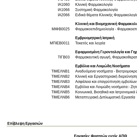
ΙΑ1060
Κλινική Φαρμακολογία
ΙΑ1066
Συστημική Φαρμακολογία
ΙΑ2066
Ειδικά θέματα Κλινικής Φαρμακολογί
Κλινική και Βιομηχανική Φαρμακολο
ΜΙΦΒ0025
Φαρμακοεπιδημιολογία - Φαρμακοε
Εμβρυομητρική Ιατρική
ΜΠΙΕΒ0011
Τοκετός και λοχεία
Εφαρμοσμένη Γεροντολογία και Γηρ
ΤΙΓΒ03
Φαρμακευτική αγωγή, Φαρμακοθεραπεί
Εμβόλια και Λοιμώδη Νοσήματα
ΤΙΜΕΛΝΒ1
Αναδυόμενα νοσήματα - Βιοτρομοκρα
ΤΙΜΕΛΝΒ2
Κλινική και Εργαστηριακή διερεύνηση
ΤΙΜΕΛΝΒ3
Ασφάλεια και επαγρύπνηση εμβολίω
ΤΙΜΕΛΝΒ4
Εμβόλια και Λοιμώδη νοσήματα:- Ζητή
ΤΙΜΕΛΝΒ5
Κοινωνικά, Βιοηθικά και Ιατρονομικ
ΤΙΜΕΛΝΒ6
Μεταπτυχιακή Διπλωματική Εργασία
Επίβλεψη Εργασιών
Εργασίες Φοιτητών εντός ΑΠΘ