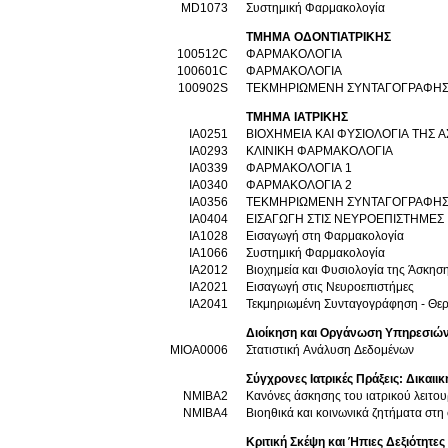
MD1073
Συστημική Φαρμακολογία
ΤΜΗΜΑ ΟΔΟΝΤΙΑΤΡΙΚΗΣ
100512C
ΦΑΡΜΑΚΟΛΟΓΙΑ
100601C
ΦΑΡΜΑΚΟΛΟΓΙΑ
100902S
ΤΕΚΜΗΡΙΩΜΕΝΗ ΣΥΝΤΑΓΟΓΡΑΦΗΣΗ
ΤΜΗΜΑ ΙΑΤΡΙΚΗΣ
ΙΑ0251
ΒΙΟΧΗΜΕΙΑ ΚΑΙ ΦΥΣΙΟΛΟΓΙΑ ΤΗΣ 
ΙΑ0293
ΚΛΙΝΙΚΗ ΦΑΡΜΑΚΟΛΟΓΙΑ
ΙΑ0339
ΦΑΡΜΑΚΟΛΟΓΙΑ 1
ΙΑ0340
ΦΑΡΜΑΚΟΛΟΓΙΑ 2
ΙΑ0356
ΤΕΚΜΗΡΙΩΜΕΝΗ ΣΥΝΤΑΓΟΓΡΑΦΗΣ
ΙΑ0404
ΕΙΣΑΓΩΓΗ ΣΤΙΣ ΝΕΥΡΟΕΠΙΣΤΗΜΕΣ
ΙΑ1028
Εισαγωγή στη Φαρμακολογία
ΙΑ1066
Συστημική Φαρμακολογία
ΙΑ2012
Βιοχημεία και Φυσιολογία της Άσκησ
ΙΑ2021
Εισαγωγή στις Νευροεπιστήμες
ΙΑ2041
Τεκμηριωμένη Συνταγογράφηση - Θε
Διοίκηση και Οργάνωση Υπηρεσιών 
ΜΙΟΑ0006
Στατιστική Ανάλυση Δεδομένων
Σύγχρονες Ιατρικές Πράξεις: Δικαιι
ΝΜΙΒΑ2
Κανόνες άσκησης του ιατρικού λειτο
ΝΜΙΒΑ4
Βιοηθικά και κοινωνικά ζητήματα στη
Κριτική Σκέψη και Ήπιες Δεξιότητες (