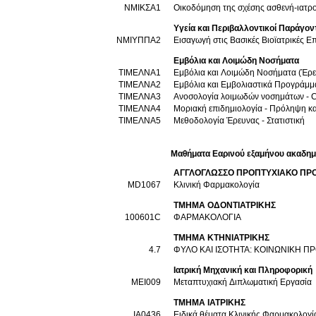
ΝΜΙΚΣΑ1
Οικοδόμηση της σχέσης ασθενή-ιατρο
Υγεία και Περιβαλλοντικοί Παράγον
ΝΜΙΥΠΠΑ2
Εισαγωγή στις Βασικές Βιοϊατρικές Ε
Εμβόλια και Λοιμώδη Νοσήματα
ΤΙΜΕΛΝΑ1
Εμβόλια και Λοιμώδη Νοσήματα (Έρευν
ΤΙΜΕΛΝΑ2
Εμβόλια και Εμβολιαστικά Προγράμμ
ΤΙΜΕΛΝΑ3
Ανοσολογία λοιμωδών νοσημάτων - 
ΤΙΜΕΛΝΑ4
Μοριακή επιδημιολογία - Πρόληψη κα
ΤΙΜΕΛΝΑ5
Μεθοδολογία Έρευνας - Στατιστική
Μαθήματα Εαρινού εξαμήνου ακαδημ
ΑΓΓΛΟΓΛΩΣΣΟ ΠΡΟΠΤΥΧΙΑΚΟ ΠΡ
MD1067
Κλινική Φαρμακολογία
ΤΜΗΜΑ ΟΔΟΝΤΙΑΤΡΙΚΗΣ
100601C
ΦΑΡΜΑΚΟΛΟΓΙΑ
ΤΜΗΜΑ ΚΤΗΝΙΑΤΡΙΚΗΣ
4.7
ΦΥΛΟ ΚΑΙ ΙΣΟΤΗΤΑ: ΚΟΙΝΩΝΙΚΗ Π
Ιατρική Μηχανική και Πληροφορική
MEI009
Μεταπτυχιακή Διπλωματική Εργασία
ΤΜΗΜΑ ΙΑΤΡΙΚΗΣ
ΙΑ0436
Ειδικά θέματα Κλινικής Φαρμακολογί