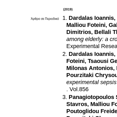
(2019)
Dardalas Ioannis
,
Άρθρο σε Περιοδικό
Malliou Foteini
,
Ga
Dimitrios
,
Bellali T
among elderly: a cr
Experimental Resea
Dardalas Ioannis
,
Foteini
,
Tsaousi Ge
Milonas Antonios
,
Pourzitaki Chryso
experimental sepsis
.
Vol.856
Panagiotopoulos 
Stavros
,
Malliou Fo
Poutoglidou Freide