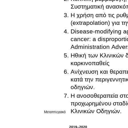
Συστηματική ανασκόπ
Η χρήση από τις ρυθμ
(extrapolation) για 
Disease-modifying age
cancer: a disproport
Administration Adve
Ηθική των Κλινικών δ
καρκινοπαθείς
Ανίχνευση και θεραπ
κατά την περιγεννητ
οδηγιών.
Η ανοσοθεραπεία στ
προχωρημένου σταδίου: Σύγκριση των Διεθνών Κατευθ
Κλινικών Οδηγιών.
Μεταπτυχιακό
2019–2020