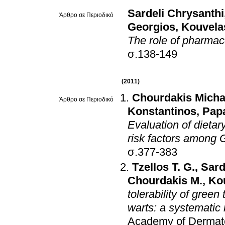
Sardeli Chrysanthi
Άρθρο σε Περιοδικό
Georgios
,
Kouvela
The role of pharma
σ.138-149
(2011)
Chourdakis Micha
Άρθρο σε Περιοδικό
Konstantinos
,
Papa
Evaluation of dieta
risk factors among 
σ.377-383
Tzellos T. G.
,
Sard
Chourdakis M.
,
Kou
tolerability of green
warts: a systematic
Academy of Dermato