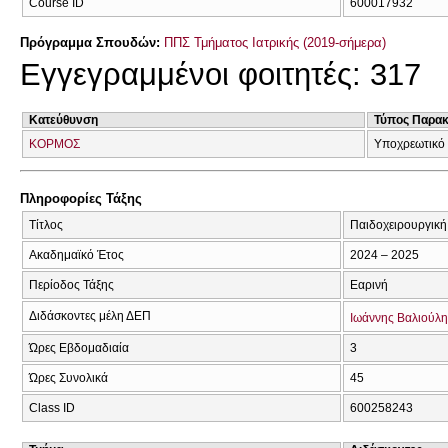
Course ID
600017932
Πρόγραμμα Σπουδών:
ΠΠΣ Τμήματος Ιατρικής (2019-σήμερα)
Εγγεγραμμένοι φοιτητές: 317
Κατεύθυνση
Τύπος Παρα
ΚΟΡΜΟΣ
Υποχρεωτικό
Πληροφορίες Τάξης
Τίτλος
Παιδοχειρουργική
Ακαδημαϊκό Έτος
2024 – 2025
Περίοδος Τάξης
Εαρινή
Διδάσκοντες μέλη ΔΕΠ
Ιωάννης Βαλιούλη
Ώρες Εβδομαδιαία
3
Ώρες Συνολικά
45
Class ID
600258243