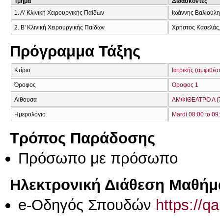
Τμήμα
Διδάσκοντες
1. Α' Κλινική Χειρουργικής Παίδων
Ιωάννης Βαλιούλη
2. Β' Κλινική Χειρουργικής Παίδων
Χρήστος Κασελάς,
Πρόγραμμα Τάξης
Κτίριο
Ιατρικής (αμφιθέα
Όροφος
Όροφος 1
Αίθουσα
ΑΜΦΙΘΕΑΤΡΟ Α (
Ημερολόγιο
Mardi 08:00 to 09
Τρόπος Παράδοσης
Πρόσωπο με πρόσωπο
Ηλεκτρονική Διάθεση Μαθήμ
e-Οδηγός Σπουδών
https://q