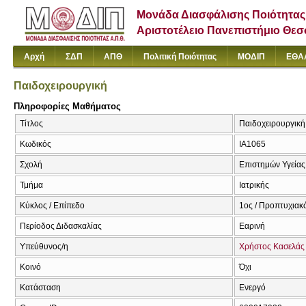
Μονάδα Διασφάλισης Ποιότητας
Αριστοτέλειο Πανεπιστήμιο Θε
Αρχή
ΣΔΠ
ΑΠΘ
Πολιτική Ποιότητας
ΜΟΔΙΠ
ΕΘΑ
Παιδοχειρουργική
Πληροφορίες Μαθήματος
Τίτλος
Παιδοχειρουργική 
Κωδικός
ΙΑ1065
Σχολή
Επιστημών Υγείας
Τμήμα
Ιατρικής
Κύκλος / Επίπεδο
1ος / Προπτυχιακ
Περίοδος Διδασκαλίας
Εαρινή
Υπεύθυνος/η
Χρήστος Κασελάς
Κοινό
Όχι
Κατάσταση
Ενεργό