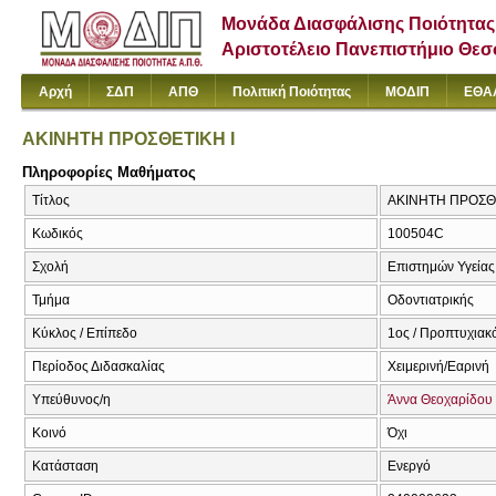
Μονάδα Διασφάλισης Ποιότητας
Αριστοτέλειο Πανεπιστήμιο Θε
Αρχή
ΣΔΠ
ΑΠΘ
Πολιτική Ποιότητας
ΜΟΔΙΠ
ΕΘΑ
ΑΚΙΝΗΤΗ ΠΡΟΣΘΕΤΙΚΗ Ι
Πληροφορίες Μαθήματος
Τίτλος
ΑΚΙΝΗΤΗ ΠΡΟΣΘΕΤΙ
Κωδικός
100504C
Σχολή
Επιστημών Υγείας
Τμήμα
Οδοντιατρικής
Κύκλος / Επίπεδο
1ος / Προπτυχιακ
Περίοδος Διδασκαλίας
Χειμερινή/Εαρινή
Υπεύθυνος/η
Άννα Θεοχαρίδου
Κοινό
Όχι
Κατάσταση
Ενεργό