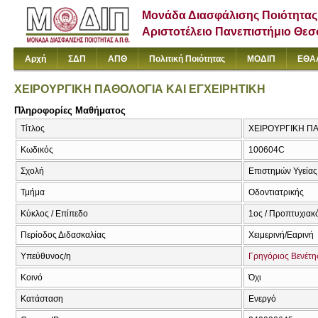
Μονάδα Διασφάλισης Ποιότητας
Αριστοτέλειο Πανεπιστήμιο Θε
Αρχή
ΣΔΠ
ΑΠΘ
Πολιτική Ποιότητας
ΜΟΔΙΠ
ΕΘΑ
ΧΕΙΡΟΥΡΓΙΚΗ ΠΑΘΟΛΟΓΙΑ ΚΑΙ ΕΓΧΕΙΡΗΤΙΚΗ
Πληροφορίες Μαθήματος
Τίτλος
ΧΕΙΡΟΥΡΓΙΚΗ ΠΑΘΟ
Κωδικός
100604C
Σχολή
Επιστημών Υγείας
Τμήμα
Οδοντιατρικής
Κύκλος / Επίπεδο
1ος / Προπτυχιακ
Περίοδος Διδασκαλίας
Χειμερινή/Εαρινή
Υπεύθυνος/η
Γρηγόριος Βενέτη
Κοινό
Όχι
Κατάσταση
Ενεργό