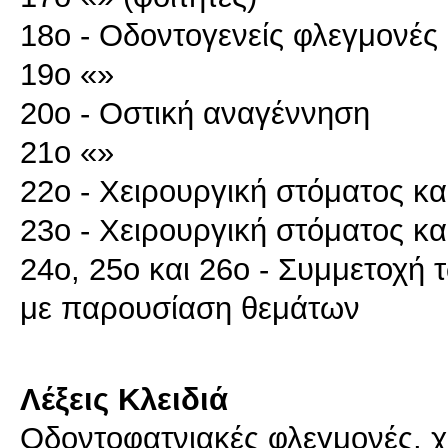
18ο - Οδοντογενείς φλεγμονές
19ο «»
20ο - Οστική αναγέννηση
21ο «»
22ο - Χειρουργική στόματος κα
23ο - Χειρουργική στόματος κ
24ο, 25ο και 26ο - Συμμετοχή
με παρουσίαση θεμάτων
Λέξεις Κλειδιά
Οδοντοφατνιακές φλεγμονές, χ