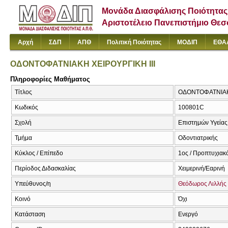
Μονάδα Διασφάλισης Ποιότητας
Αριστοτέλειο Πανεπιστήμιο Θε
Αρχή
ΣΔΠ
ΑΠΘ
Πολιτική Ποιότητας
ΜΟΔΙΠ
ΕΘΑ
ΟΔΟΝΤΟΦΑΤΝΙΑΚΗ ΧΕΙΡΟΥΡΓΙΚΗ ΙΙΙ
Πληροφορίες Μαθήματος
Τίτλος
ΟΔΟΝΤΟΦΑΤΝΙΑΚΗ Χ
Κωδικός
100801C
Σχολή
Επιστημών Υγείας
Τμήμα
Οδοντιατρικής
Κύκλος / Επίπεδο
1ος / Προπτυχιακ
Περίοδος Διδασκαλίας
Χειμερινή/Εαρινή
Υπεύθυνος/η
Θεόδωρος Λιλλής
Κοινό
Όχι
Κατάσταση
Ενεργό