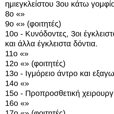
ημιεγκλείστου 3ου κάτω γομφί
8ο «»
9ο «» (φοιτητές)
10ο - Κυνόδοντες, 3οι έγκλεισ
και άλλα έγκλειστα δόντια.
11ο «»
12ο «» (φοιτητές)
13ο - Ιγμόρειο άντρο και εξαγ
14ο «»
15ο - Προπροσθετική χειρουργ
16ο «»
17ο «» (φοιτητές)