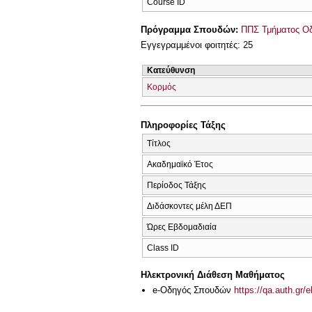
Course ID
Πρόγραμμα Σπουδών:
ΠΠΣ Τμήματος Οδ
Εγγεγραμμένοι φοιτητές: 25
Κατεύθυνση
Κορμός
Πληροφορίες Τάξης
Τίτλος
Ακαδημαϊκό Έτος
Περίοδος Τάξης
Διδάσκοντες μέλη ΔΕΠ
Ώρες Εβδομαδιαία
Class ID
Ηλεκτρονική Διάθεση Μαθήματος
e-Οδηγός Σπουδών
https://qa.auth.gr/