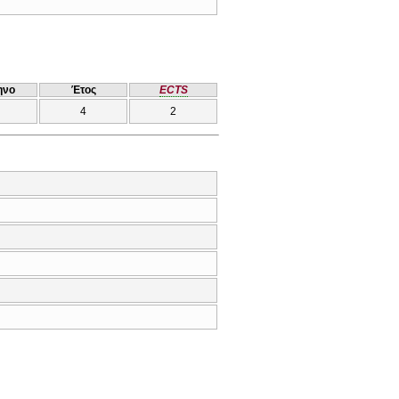
ηνο
Έτος
ECTS
4
2