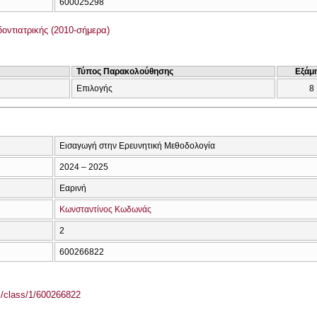
600025298
οντιατρικής (2010-σήμερα)
Τύπος Παρακολούθησης
Εξάμ
Επιλογής
8
Εισαγωγή στην Ερευνητική Μεθοδολογία
2024 – 2025
Εαρινή
Κωνσταντίνος Κωδωνάς
2
600266822
el/class/1/600266822