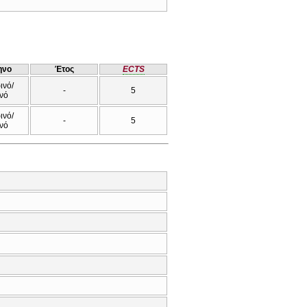
ηνο
Έτος
ECTS
ινό/
-
5
νό
ινό/
-
5
νό