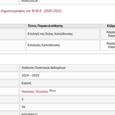
600020528
Δημοσιογραφίας και Μ.Μ.Ε. (2020-2021)
Τύπος Παρακολούθησης
Εξάμ
Χειμερ
Επιλογή της Άλλης Κατεύθυνσης
Εαρι
Χειμερ
Επιλογής Κατεύθυνσης
Εαρι
Ανάλυση Ποσοτικών Δεδομένων
2024 – 2025
Εαρινή
39ωρ
Νικόλαος Τσιγγίλης
3
39
600268527