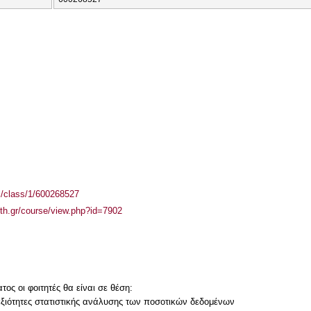
el/class/1/600268527
auth.gr/course/view.php?id=7902
ος οι φοιτητές θα είναι σε θέση:
δεξιότητες στατιστικής ανάλυσης των ποσοτικών δεδομένων