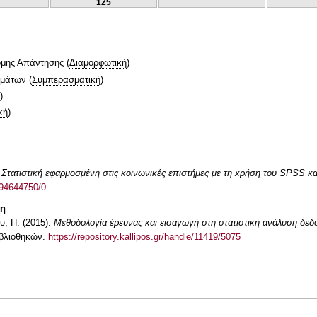
125
ομης Απάντησης
(
Διαμορφωτική
)
ημάτων
(
Συμπερασματική
)
)
κή
)
.
Στατιστική εφαρμοσμένη στις κοινωνικές επιστήμες με τη xρήση του SPSS κα
:94644750/0
τη
υ, Π. (2015).
Μεθοδολογία έρευνας και εισαγωγή στη στατιστική ανάλυση δ
βλιοθηκών.
https://repository.kallipos.gr/handle/11419/5075