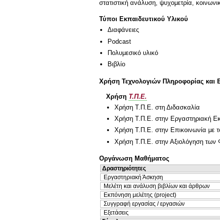
στατιστική ανάλυση, ψυχομετρία, κοινωνι
Τύποι Εκπαιδευτικού Υλικού
Διαφάνειες
Podcast
Πολυμεσικό υλικό
Βιβλίο
Χρήση Τεχνολογιών Πληροφορίας και 
Χρήση
Τ.Π.Ε.
Χρήση Τ.Π.Ε. στη Διδασκαλία
Χρήση Τ.Π.Ε. στην Εργαστηριακή Ε
Χρήση Τ.Π.Ε. στην Επικοινωνία με τ
Χρήση Τ.Π.Ε. στην Αξιολόγηση των 
Οργάνωση Μαθήματος
Δραστηριότητες
Εργαστηριακή Άσκηση
Μελέτη και ανάλυση βιβλίων και άρθρων
Εκπόνηση μελέτης (project)
Συγγραφή εργασίας / εργασιών
Εξετάσεις