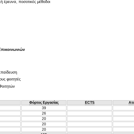
κή έρευνα, ποσοτικές μέθοδοι
Επικοινωνιών
κπαίδευση
ους φοιτητές
Φοιτητών
Φόρτος Εργασίας
ECTS
Ατ
39
26
20
20
20