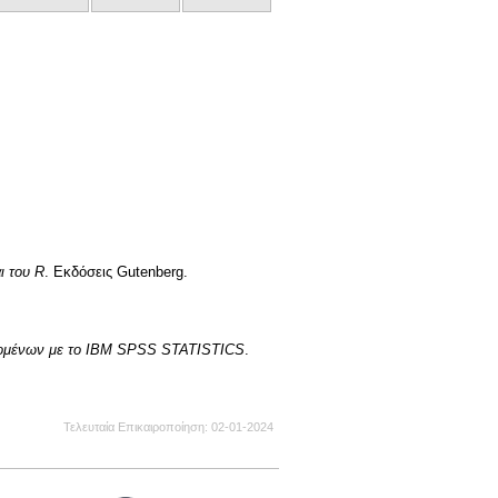
ι του R
. Εκδόσεις Gutenberg.
εδομένων με το IBM SPSS STATISTICS
.
Τελευταία Επικαιροποίηση
02-01-2024